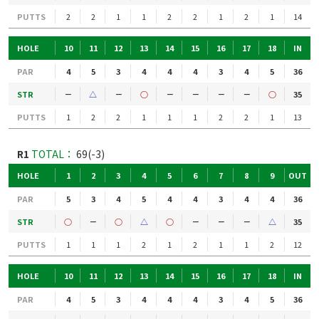
PUTTS
2
2
1
1
2
2
1
2
1
14
HOLE
10
11
12
13
14
15
16
17
18
IN
PAR
4
5
3
4
4
4
3
4
5
36
STR
－
△
－
○
－
－
－
－
○
35
PUTTS
1
2
2
1
1
1
2
2
1
13
R1
TOTAL：
69(-3)
HOLE
1
2
3
4
5
6
7
8
9
OUT
PAR
5
3
4
5
4
4
3
4
4
36
STR
○
－
○
△
○
－
－
－
△
35
PUTTS
1
1
1
2
1
2
1
1
2
12
HOLE
10
11
12
13
14
15
16
17
18
IN
PAR
4
5
3
4
4
4
3
4
5
36