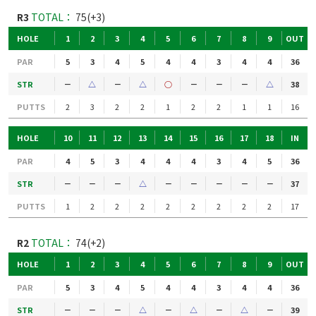
R3
TOTAL：
75(+3)
HOLE
1
2
3
4
5
6
7
8
9
OUT
PAR
5
3
4
5
4
4
3
4
4
36
STR
－
△
－
△
○
－
－
－
△
38
PUTTS
2
3
2
2
1
2
2
1
1
16
HOLE
10
11
12
13
14
15
16
17
18
IN
PAR
4
5
3
4
4
4
3
4
5
36
STR
－
－
－
△
－
－
－
－
－
37
PUTTS
1
2
2
2
2
2
2
2
2
17
R2
TOTAL：
74(+2)
HOLE
1
2
3
4
5
6
7
8
9
OUT
PAR
5
3
4
5
4
4
3
4
4
36
STR
－
－
－
△
－
△
－
△
－
39