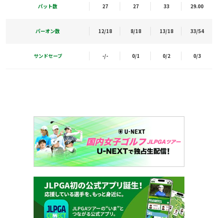
パット数
27
27
33
29.00
パーオン数
12/18
8/18
13/18
33/54
サンドセーブ
-/-
0/1
0/2
0/3