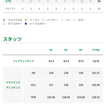
STR
－
○
－
－
－
－
－
○
－
34
PUTTS
2
1
2
2
2
1
2
1
2
15
★
：アルバトロス
◎
：イーグル
○
：バーディー
－
：パー
△
：ボギー
□
：ダブルボギー
■
：トリプルボギー
スタッツ
R1
R2
R3
TOTAL
フェアウェイキープ
8/14
8/14
8/14
24/42
H8
229
228
238
231.67
ドライビング
H11
217
228
230
225.00
ディスタンス
平均
223.00
228.00
234.00
228.33