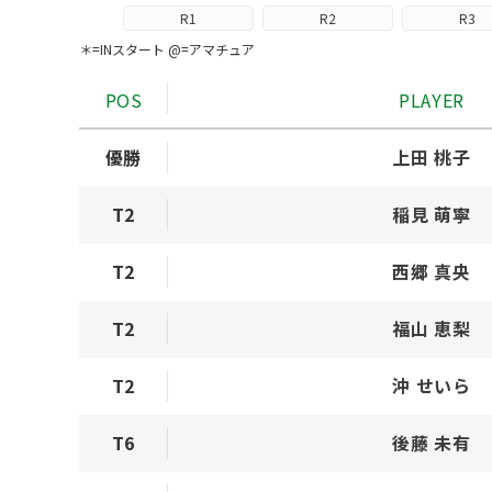
R1
R2
R3
＊=INスタート @=アマチュア
POS
PLAYER
優勝
上田 桃子
T2
稲見 萌寧
T2
西郷 真央
T2
福山 恵梨
T2
沖 せいら
T6
後藤 未有