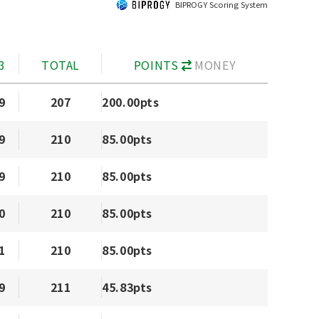
BIPROGY Scoring System
3
TOTAL
POINTS
MONEY
9
207
200.00pts
9
210
85.00pts
9
210
85.00pts
0
210
85.00pts
1
210
85.00pts
9
211
45.83pts