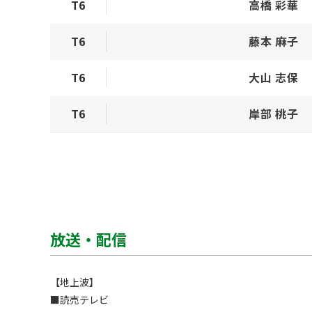
T6
高橋 彩華
T6
藤本 麻子
T6
大山 志保
T6
岸部 桃子
放送・配信
【地上波】

■読売テレビ
