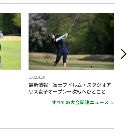
2022.4.10
2022.4.
最新情報ー富士フイルム・スタジオア
【速報
リス女子オープンー次戦へひとこと
ルム・
すべての大会関連ニュース
＞