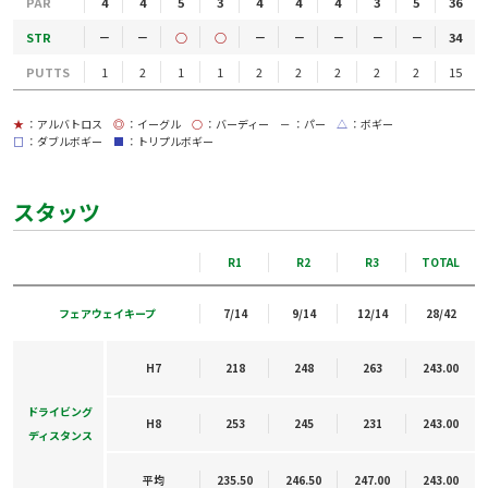
PAR
4
4
5
3
4
4
4
3
5
36
STR
－
－
○
○
－
－
－
－
－
34
PUTTS
1
2
1
1
2
2
2
2
2
15
★
：アルバトロス
◎
：イーグル
○
：バーディー
－
：パー
△
：ボギー
□
：ダブルボギー
■
：トリプルボギー
スタッツ
R1
R2
R3
TOTAL
フェアウェイキープ
7/14
9/14
12/14
28/42
H7
218
248
263
243.00
ドライビング
H8
253
245
231
243.00
ディスタンス
平均
235.50
246.50
247.00
243.00