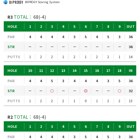
BIPROGY Scoring System
R3
TOTAL：
68(-4)
HOLE
1
2
3
4
5
6
7
8
9
OUT
PAR
4
4
4
4
3
5
4
5
3
36
STR
－
－
－
－
－
－
－
－
－
36
PUTTS
1
2
2
1
2
1
2
2
1
14
HOLE
10
11
12
13
14
15
16
17
18
IN
PAR
4
4
5
3
4
4
4
3
5
36
STR
－
－
○
－
－
◎
－
－
○
32
PUTTS
1
2
2
2
1
0
1
2
2
13
R2
TOTAL：
68(-4)
HOLE
1
2
3
4
5
6
7
8
9
OUT
PAR
4
4
4
4
3
5
4
5
3
36