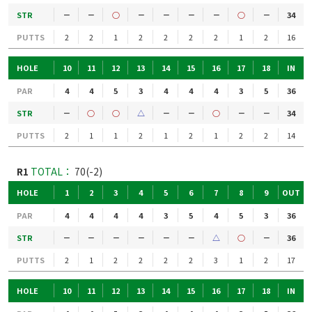
STR
－
－
○
－
－
－
－
○
－
34
PUTTS
2
2
1
2
2
2
2
1
2
16
HOLE
10
11
12
13
14
15
16
17
18
IN
PAR
4
4
5
3
4
4
4
3
5
36
STR
－
○
○
△
－
－
○
－
－
34
PUTTS
2
1
1
2
1
2
1
2
2
14
R1
TOTAL：
70(-2)
HOLE
1
2
3
4
5
6
7
8
9
OUT
PAR
4
4
4
4
3
5
4
5
3
36
STR
－
－
－
－
－
－
△
○
－
36
PUTTS
2
1
2
2
2
2
3
1
2
17
HOLE
10
11
12
13
14
15
16
17
18
IN