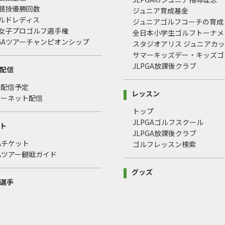
式競技優勝回数
ジュニア育成基金
ールドレディス
ジュニアゴルフコーチの育成
本女子プロゴルフ選手権
全日本小学生ゴルフトーナメ
LPGAツアーチャンピオンシップ
スタジオアリス ジュニアカ
サマーキッズデー・キッズゴ
JLPGA放課後クラブ
配信
・配信予定
レッスン
ターネット配信
トップ
JLPGAゴルフスクール
ト
JLPGA放課後クラブ
GAチケット
ゴルフレッスン検索
GAツアー観戦ガイド
グッズ
選手