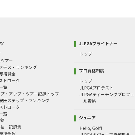
ツ
JLPGAブライトナー
プ
トップ
GAツアー
ルセデス・ランキング
プロ資格制度
間獲得賞金
均ストローク
トップ
録一覧
JLPGAプロテスト
ップ・アップ・ツアー記録トップ
JLPGAティーチングプロフ
治安田ステップ・ランキング
ル資格
均ストローク
録一覧
ジュニア
記録
競技 記録集
Hello, Golf!
式競技全般
JLPGAのジュニア指導理念