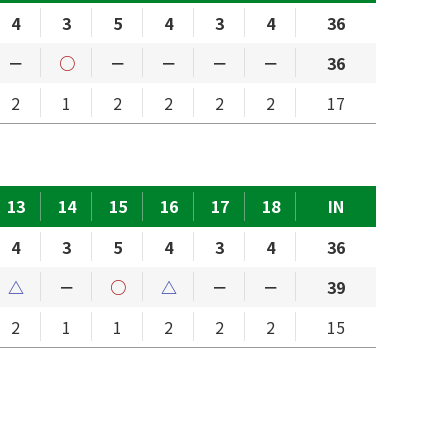
4
3
5
4
3
4
36
－
○
－
－
－
－
36
2
1
2
2
2
2
17
13
14
15
16
17
18
IN
4
3
5
4
3
4
36
△
－
○
△
－
－
39
2
1
1
2
2
2
15