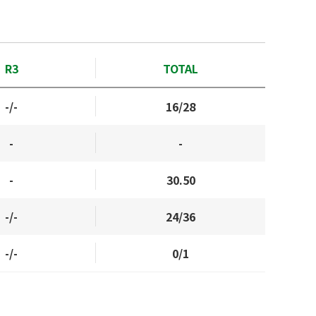
R3
TOTAL
-/-
16/28
-
-
-
30.50
-/-
24/36
-/-
0/1