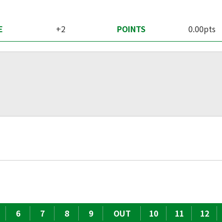
E
+2
POINTS
0.00pts
6
7
8
9
OUT
10
11
12