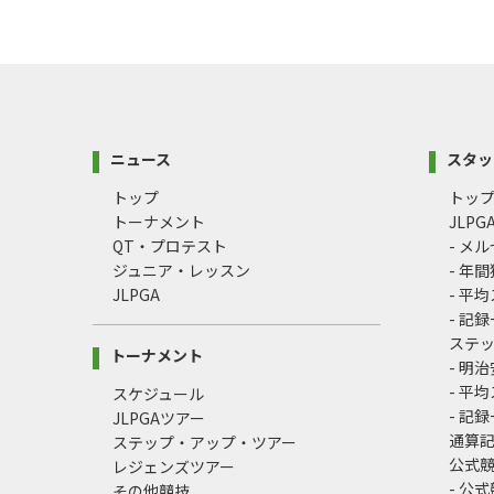
ニュース
スタッ
トップ
トッ
トーナメント
JLP
QT・プロテスト
- メ
ジュニア・レッスン
- 年
JLPGA
- 平
- 記
ステ
トーナメント
- 明
- 平
スケジュール
- 記
JLPGAツアー
通算
ステップ・アップ・ツアー
公式
レジェンズツアー
- 公
その他競技