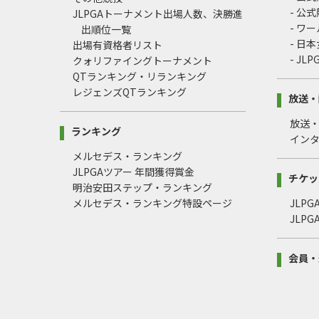
- 公
JLPGAトーナメント出場人数、決勝進
- ワ
出順位一覧
- 日
出場有資格者リスト
- J
クォリファイングトーナメント
QTランキング・リランキング
レジェンズQTランキング
放送・
放送
ランキング
イン
メルセデス・ランキング
JLPGAツアー 年間獲得賞金
チケッ
明治安田ステップ・ランキング
メルセデス・ランキング特設ページ
JLP
JLP
会員・