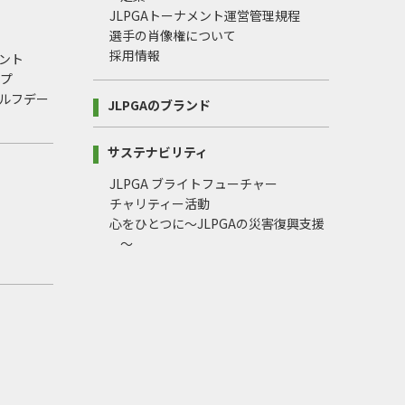
JLPGAトーナメント運営管理規程
選手の肖像権について
採用情報
ント
ップ
ルフデー
JLPGAのブランド
サステナビリティ
JLPGA ブライトフューチャー
チャリティー活動
心をひとつに～JLPGAの災害復興支援
～