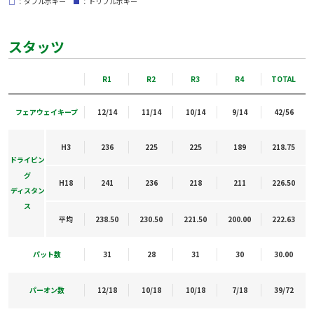
□
：ダブルボギー
■
：トリプルボギー
スタッツ
R1
R2
R3
R4
TOTAL
フェアウェイキープ
12/14
11/14
10/14
9/14
42/56
H3
236
225
225
189
218.75
ドライビン
グ
H18
241
236
218
211
226.50
ディスタン
ス
平均
238.50
230.50
221.50
200.00
222.63
パット数
31
28
31
30
30.00
パーオン数
12/18
10/18
10/18
7/18
39/72