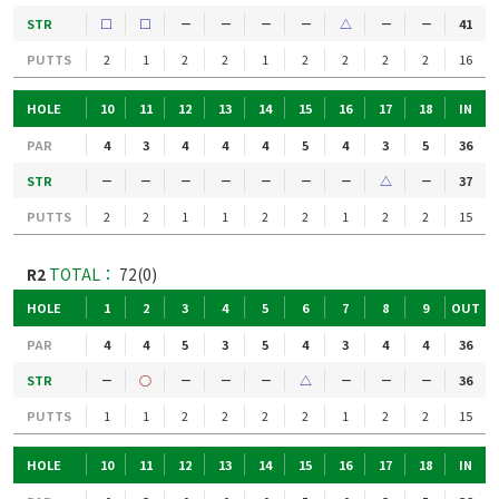
STR
□
□
－
－
－
－
△
－
－
41
PUTTS
2
1
2
2
1
2
2
2
2
16
HOLE
10
11
12
13
14
15
16
17
18
IN
PAR
4
3
4
4
4
5
4
3
5
36
STR
－
－
－
－
－
－
－
△
－
37
PUTTS
2
2
1
1
2
2
1
2
2
15
R2
TOTAL：
72(0)
HOLE
1
2
3
4
5
6
7
8
9
OUT
PAR
4
4
5
3
5
4
3
4
4
36
STR
－
○
－
－
－
△
－
－
－
36
PUTTS
1
1
2
2
2
2
1
2
2
15
HOLE
10
11
12
13
14
15
16
17
18
IN