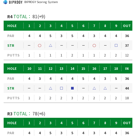
BIPROGY Scoring System
R4
TOTAL：
81(+9)
HOLE
1
2
3
4
5
6
7
8
9
OUT
PAR
4
4
5
3
5
4
3
4
4
36
STR
－
○
△
－
－
－
○
－
□
37
PUTTS
1
1
1
1
2
1
1
2
2
12
HOLE
10
11
12
13
14
15
16
17
18
IN
PAR
4
3
4
4
4
5
4
3
5
36
STR
－
－
△
□
■
－
△
△
－
44
PUTTS
1
2
2
2
3
2
2
2
2
18
R3
TOTAL：
78(+6)
HOLE
1
2
3
4
5
6
7
8
9
OUT
PAR
4
4
5
3
5
4
3
4
4
36