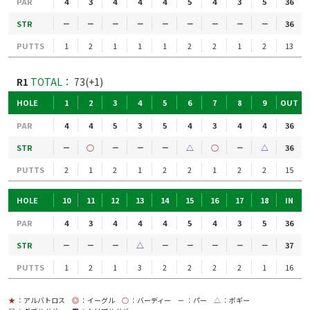
PAR
4
3
4
4
4
5
4
3
5
36
STR
－
－
－
－
－
－
－
－
－
36
PUTTS
1
2
1
1
1
2
2
1
2
13
R1
TOTAL：
73(+1)
HOLE
1
2
3
4
5
6
7
8
9
OUT
PAR
4
4
5
3
5
4
3
4
4
36
STR
－
○
－
－
－
△
○
－
△
36
PUTTS
2
1
2
1
2
2
1
2
2
15
HOLE
10
11
12
13
14
15
16
17
18
IN
PAR
4
3
4
4
4
5
4
3
5
36
STR
－
－
－
△
－
－
－
－
－
37
PUTTS
1
2
1
3
2
2
2
2
1
16
★
：アルバトロス
◎
：イーグル
○
：バーディー
－
：パー
△
：ボギー