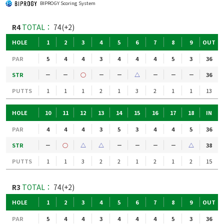
BIPROGY Scoring System
R4
TOTAL：
74(+2)
HOLE
1
2
3
4
5
6
7
8
9
OUT
PAR
5
4
4
3
4
4
4
5
3
36
STR
－
－
○
－
－
△
－
－
－
36
PUTTS
1
1
1
2
1
3
2
1
1
13
HOLE
10
11
12
13
14
15
16
17
18
IN
PAR
4
4
4
3
5
3
4
4
5
36
STR
－
○
△
△
－
－
－
－
△
38
PUTTS
1
1
3
2
2
1
2
1
2
15
R3
TOTAL：
74(+2)
HOLE
1
2
3
4
5
6
7
8
9
OUT
PAR
5
4
4
3
4
4
4
5
3
36