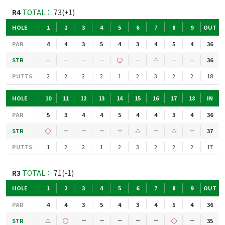
R4
TOTAL：
73(+1)
HOLE
1
2
3
4
5
6
7
8
9
OUT
PAR
4
4
3
5
4
3
4
5
4
36
STR
－
－
－
－
○
－
△
－
－
36
PUTTS
2
2
2
2
1
2
3
2
2
18
HOLE
10
11
12
13
14
15
16
17
18
IN
PAR
5
3
4
4
5
4
4
3
4
36
STR
○
－
－
－
－
△
－
△
－
37
PUTTS
1
2
2
1
2
3
2
2
2
17
R3
TOTAL：
71(-1)
HOLE
1
2
3
4
5
6
7
8
9
OUT
PAR
4
4
3
5
4
3
4
5
4
36
STR
△
○
－
－
－
－
－
○
－
35