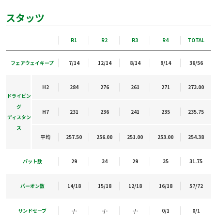
スタッツ
R1
R2
R3
R4
TOTAL
フェアウェイキープ
7/14
12/14
8/14
9/14
36/56
H2
284
276
261
271
273.00
ドライビン
グ
H7
231
236
241
235
235.75
ディスタン
ス
平均
257.50
256.00
251.00
253.00
254.38
パット数
29
34
29
35
31.75
パーオン数
14/18
15/18
12/18
16/18
57/72
サンドセーブ
-/-
-/-
-/-
0/1
0/1