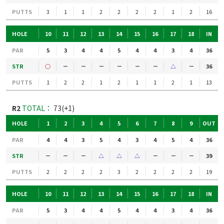
PUTTS
3
1
1
2
2
2
2
1
2
16
HOLE
10
11
12
13
14
15
16
17
18
IN
PAR
5
3
4
4
5
4
4
3
4
36
STR
○
－
－
－
－
－
－
△
－
36
PUTTS
1
2
2
1
2
1
1
2
1
13
R2
TOTAL：
73(+1)
HOLE
1
2
3
4
5
6
7
8
9
OUT
PAR
4
4
3
5
4
3
4
5
4
36
STR
－
－
－
△
△
△
－
－
－
39
PUTTS
2
2
2
2
3
2
2
2
2
19
HOLE
10
11
12
13
14
15
16
17
18
IN
PAR
5
3
4
4
5
4
4
3
4
36