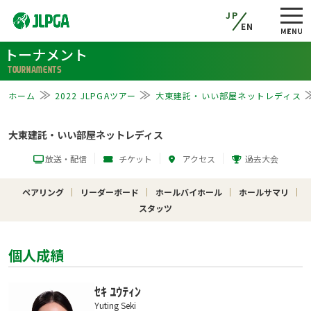
JP
EN
トーナメント
TOURNAMENTS
ホーム
2022 JLPGAツアー
大東建託・いい部屋ネットレディス
大東建託・いい部屋ネットレディス
放送・配信
チケット
アクセス
過去大会
ペアリング
リーダーボード
ホールバイホール
ホールサマリ
スタッツ
個人成績
ｾｷ ﾕｳﾃｨﾝ
Yuting Seki