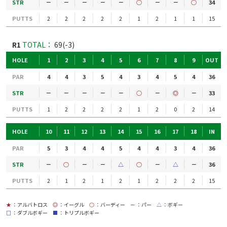
STR
－
－
－
－
－
○
－
－
○
34
PUTTS
2
2
2
2
2
1
2
1
1
15
R1
TOTAL：
69(-3)
HOLE
1
2
3
4
5
6
7
8
9
OUT
PAR
4
4
3
5
4
3
4
5
4
36
STR
－
－
－
－
－
○
－
◎
－
33
PUTTS
1
2
2
2
2
1
2
0
2
14
HOLE
10
11
12
13
14
15
16
17
18
IN
PAR
5
3
4
4
5
4
4
3
4
36
STR
－
○
－
－
△
○
－
△
－
36
PUTTS
2
1
2
1
2
1
2
2
2
15
★
：アルバトロス
◎
：イーグル
○
：バーディー
－
：パー
△
：ボギー
□
：ダブルボギー
■
：トリプルボギー