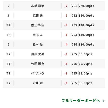
2
高橋 彩華
-7
281
240.00pts
3
森田 遥
-6
282
180.00pts
T4
古江 彩佳
-5
283
130.00pts
T4
申 ジエ
-5
283
130.00pts
6
鈴木 愛
-4
284
110.00pts
T7
川岸 史果
-3
285
88.00pts
T7
竹田 麗央
-3
285
88.00pts
T7
ペ ソンウ
-3
285
88.00pts
T7
穴井 詩
-3
285
88.00pts
フルリーダーボードへ
＞