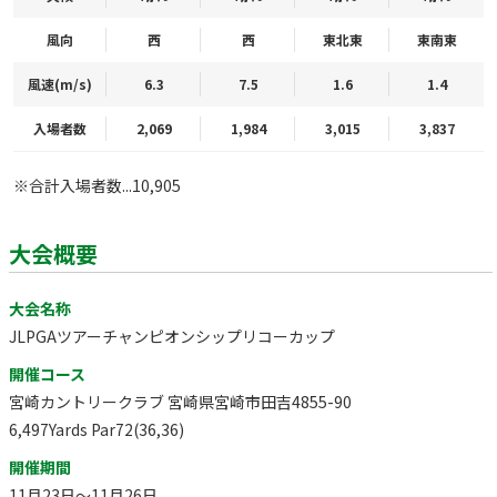
風向
西
西
東北東
東南東
風速(m/s)
6.3
7.5
1.6
1.4
入場者数
2,069
1,984
3,015
3,837
※合計入場者数...10,905
大会概要
大会名称
JLPGAツアーチャンピオンシップリコーカップ
開催コース
宮崎カントリークラブ 宮崎県宮崎市田吉4855-90
6,497Yards Par72(36,36)
開催期間
11月23日～11月26日