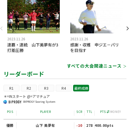
2023.11.26
2023.11.26
連覇・連続 山下美夢有が3
感謝・収穫 申ジエ－パリ
打差圧勝
を目指す
すべての大会関連ニュース
＞
リーダーボード
R1
R2
R3
R4
最終成績
＊=INスタート @=アマチュア
BIPROGY Scoring System
POS
PLAYER
SCR
TTL
PTS
MONEY
優勝
山下 美夢有
-10
278
400.00pts