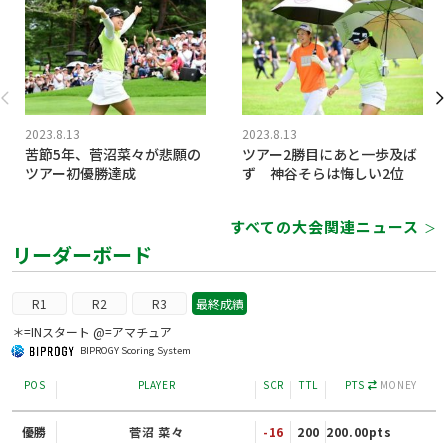
2023.8.13
2023.8.13
苦節5年、菅沼菜々が悲願の
ツアー2勝目にあと一歩及ば
ツアー初優勝達成
ず 神谷そらは悔しい2位
すべての大会関連ニュース
＞
リーダーボード
R1
R2
R3
最終成績
＊=INスタート @=アマチュア
BIPROGY Scoring System
POS
PLAYER
SCR
TTL
PTS
MONEY
優勝
菅沼 菜々
-16
200
200.00pts