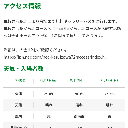
アクセス情報
■軽井沢駅北口より会場まで無料ギャラリーバスを運行します。

■軽井沢駅から北コースへは午前7時から、北コースから軽井沢駅
へは全組ホールアウト後、1時間まで運行しております。

https://jpn.nec.com/nec-karuizawa72/access/index.h...
天気・入場者数
2023開催
8月11日(金)
8月12日(土)
8月13日(日)
気温
25.6℃
26.3℃
26.6℃
天候
晴れ
晴れ
晴れ
風向
東
南南東
東
風速(m/s)
4.1
2.4
2.4