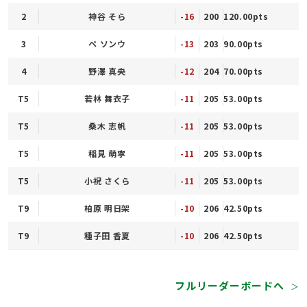
2
神谷 そら
-16
200
120.00pts
3
ペ ソンウ
-13
203
90.00pts
4
野澤 真央
-12
204
70.00pts
T5
若林 舞衣子
-11
205
53.00pts
T5
桑木 志帆
-11
205
53.00pts
T5
稲見 萌寧
-11
205
53.00pts
T5
小祝 さくら
-11
205
53.00pts
T9
柏原 明日架
-10
206
42.50pts
T9
種子田 香夏
-10
206
42.50pts
フルリーダーボードへ
＞