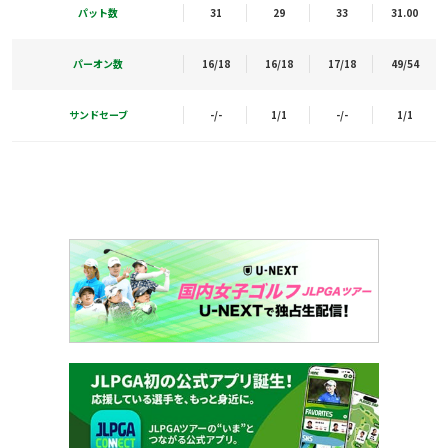
パット数
31
29
33
31.00
パーオン数
16/18
16/18
17/18
49/54
サンドセーブ
-/-
1/1
-/-
1/1