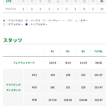
STR
－
－
－
○
△
－
－
○
－
35
PUTTS
2
2
2
1
2
2
2
0
2
15
★
：アルバトロス
◎
：イーグル
○
：バーディー
－
：パー
△
：ボギー
□
：ダブルボギー
■
：トリプルボギー
スタッツ
R1
R2
R3
TOTAL
フェアウェイキープ
10/14
9/14
11/14
30/42
H12
234
238
223
231.67
ドライビング
H15
201
221
225
215.67
ディスタンス
平均
217.50
229.50
224.00
223.67