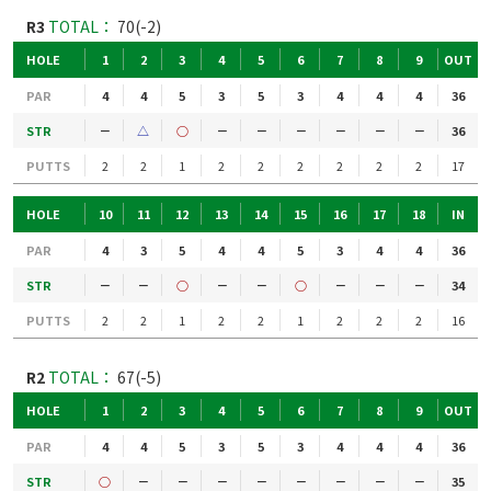
R3
TOTAL：
70(-2)
HOLE
1
2
3
4
5
6
7
8
9
OUT
PAR
4
4
5
3
5
3
4
4
4
36
STR
－
△
○
－
－
－
－
－
－
36
PUTTS
2
2
1
2
2
2
2
2
2
17
HOLE
10
11
12
13
14
15
16
17
18
IN
PAR
4
3
5
4
4
5
3
4
4
36
STR
－
－
○
－
－
○
－
－
－
34
PUTTS
2
2
1
2
2
1
2
2
2
16
R2
TOTAL：
67(-5)
HOLE
1
2
3
4
5
6
7
8
9
OUT
PAR
4
4
5
3
5
3
4
4
4
36
STR
○
－
－
－
－
－
－
－
－
35