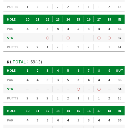
PUTTS
1
2
2
2
2
2
1
1
2
15
HOLE
10
11
12
13
14
15
16
17
18
IN
PAR
4
3
5
4
4
5
3
4
4
36
STR
－
－
○
－
○
－
－
○
○
32
PUTTS
2
2
1
2
1
2
2
1
1
14
R1
TOTAL：
69(-3)
HOLE
1
2
3
4
5
6
7
8
9
OUT
PAR
4
4
5
3
5
3
4
4
4
36
STR
－
－
－
－
－
○
－
○
－
34
PUTTS
2
2
2
2
2
1
2
1
2
16
HOLE
10
11
12
13
14
15
16
17
18
IN
PAR
4
3
5
4
4
5
3
4
4
36