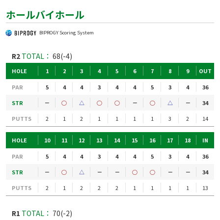
ホールバイホール
BIPROGY Scoring System
R2
TOTAL：
68(-4)
HOLE
1
2
3
4
5
6
7
8
9
OUT
PAR
5
4
4
3
4
4
5
3
4
36
STR
－
○
△
○
○
－
○
△
－
34
PUTTS
2
1
2
1
1
1
1
3
2
14
HOLE
10
11
12
13
14
15
16
17
18
IN
PAR
5
4
4
3
4
4
5
3
4
36
STR
－
○
△
－
－
○
○
－
－
34
PUTTS
2
1
2
2
2
1
1
1
1
13
R1
TOTAL：
70(-2)