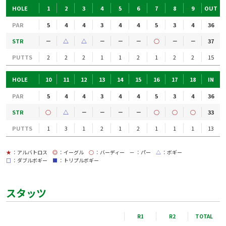
HOLE
1
2
3
4
5
6
7
8
9
OUT
PAR
5
4
4
3
4
4
5
3
4
36
STR
－
△
△
－
－
－
○
－
－
37
PUTTS
2
2
2
1
1
2
1
2
2
15
HOLE
10
11
12
13
14
15
16
17
18
IN
PAR
5
4
4
3
4
4
5
3
4
36
STR
○
△
－
－
－
－
○
○
○
33
PUTTS
1
3
1
2
1
2
1
1
1
13
★
：アルバトロス
◎
：イーグル
○
：バーディー
－
：パー
△
：ボギー
□
：ダブルボギー
■
：トリプルボギー
スタッツ
R1
R2
TOTAL