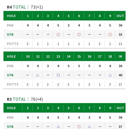
R4
TOTAL：
73(+1)
HOLE
1
2
3
4
5
6
7
8
9
OUT
PAR
4
4
4
5
3
4
3
4
5
36
STR
－
－
－
○
－
○
－
－
○
33
PUTTS
2
1
1
1
1
1
1
2
1
11
HOLE
10
11
12
13
14
15
16
17
18
IN
PAR
4
4
3
4
5
3
5
4
4
36
STR
－
△
－
□
－
－
－
－
△
40
PUTTS
2
2
2
2
2
1
2
1
3
17
R3
TOTAL：
76(+4)
HOLE
1
2
3
4
5
6
7
8
9
OUT
PAR
4
4
4
5
3
4
3
4
5
36
STR
－
－
－
△
－
○
△
－
－
37