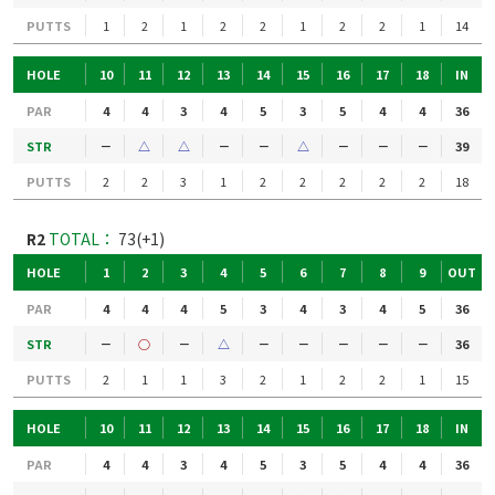
PUTTS
1
2
1
2
2
1
2
2
1
14
HOLE
10
11
12
13
14
15
16
17
18
IN
PAR
4
4
3
4
5
3
5
4
4
36
STR
－
△
△
－
－
△
－
－
－
39
PUTTS
2
2
3
1
2
2
2
2
2
18
R2
TOTAL：
73(+1)
HOLE
1
2
3
4
5
6
7
8
9
OUT
PAR
4
4
4
5
3
4
3
4
5
36
STR
－
○
－
△
－
－
－
－
－
36
PUTTS
2
1
1
3
2
1
2
2
1
15
HOLE
10
11
12
13
14
15
16
17
18
IN
PAR
4
4
3
4
5
3
5
4
4
36