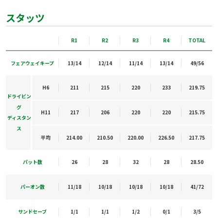
スタッツ
R1
R2
R3
R4
TOTAL
フェアウェイキープ
13/14
12/14
11/14
13/14
49/56
H6
211
215
220
233
219.75
ドライビン
グ
H11
217
206
220
220
215.75
ディスタン
ス
平均
214.00
210.50
220.00
226.50
217.75
パット数
26
28
32
28
28.50
パーオン数
11/18
10/18
10/18
10/18
41/72
サンドセーブ
1/1
1/1
1/2
0/1
3/5