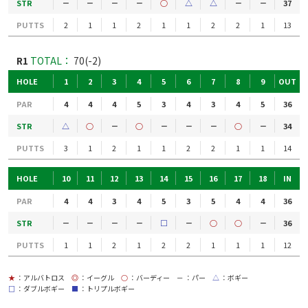
STR
－
－
－
－
○
△
△
－
－
37
PUTTS
2
1
1
2
1
1
2
2
1
13
R1
TOTAL：
70(-2)
HOLE
1
2
3
4
5
6
7
8
9
OUT
PAR
4
4
4
5
3
4
3
4
5
36
STR
△
○
－
○
－
－
－
○
－
34
PUTTS
3
1
2
1
1
2
2
1
1
14
HOLE
10
11
12
13
14
15
16
17
18
IN
PAR
4
4
3
4
5
3
5
4
4
36
STR
－
－
－
－
□
－
○
○
－
36
PUTTS
1
1
2
1
2
2
1
1
1
12
★
：アルバトロス
◎
：イーグル
○
：バーディー
－
：パー
△
：ボギー
□
：ダブルボギー
■
：トリプルボギー