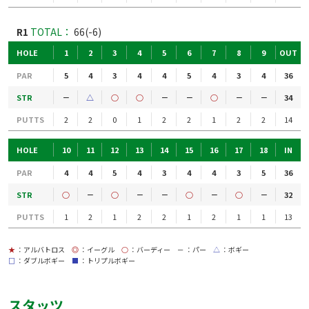
R1
TOTAL：
66(-6)
HOLE
1
2
3
4
5
6
7
8
9
OUT
PAR
5
4
3
4
4
5
4
3
4
36
STR
－
△
○
○
－
－
○
－
－
34
PUTTS
2
2
0
1
2
2
1
2
2
14
HOLE
10
11
12
13
14
15
16
17
18
IN
PAR
4
4
5
4
3
4
4
3
5
36
STR
○
－
○
－
－
○
－
○
－
32
PUTTS
1
2
1
2
2
1
2
1
1
13
★
：アルバトロス
◎
：イーグル
○
：バーディー
－
：パー
△
：ボギー
□
：ダブルボギー
■
：トリプルボギー
スタッツ