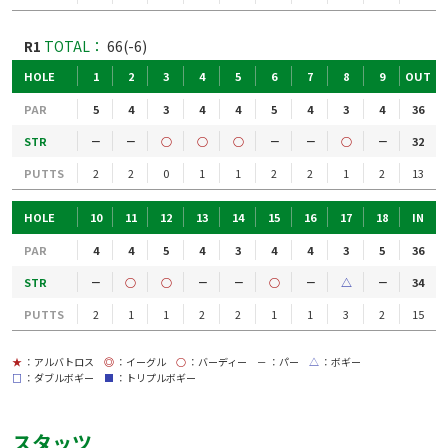
R1
TOTAL：
66(-6)
HOLE
1
2
3
4
5
6
7
8
9
OUT
PAR
5
4
3
4
4
5
4
3
4
36
STR
－
－
○
○
○
－
－
○
－
32
PUTTS
2
2
0
1
1
2
2
1
2
13
HOLE
10
11
12
13
14
15
16
17
18
IN
PAR
4
4
5
4
3
4
4
3
5
36
STR
－
○
○
－
－
○
－
△
－
34
PUTTS
2
1
1
2
2
1
1
3
2
15
★
：アルバトロス
◎
：イーグル
○
：バーディー
－
：パー
△
：ボギー
□
：ダブルボギー
■
：トリプルボギー
スタッツ