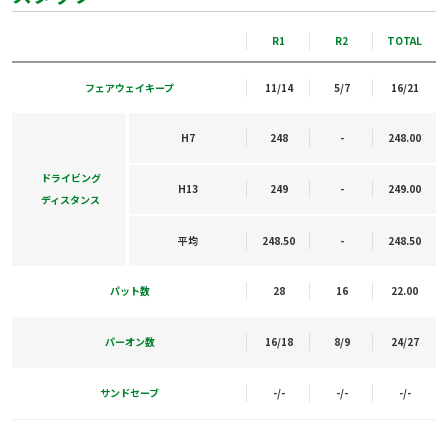
R1
R2
TOTAL
フェアウェイキープ
11/14
5/7
16/21
H7
248
-
248.00
ドライビング
H13
249
-
249.00
ディスタンス
平均
248.50
-
248.50
パット数
28
16
22.00
パーオン数
16/18
8/9
24/27
サンドセーブ
-/-
-/-
-/-