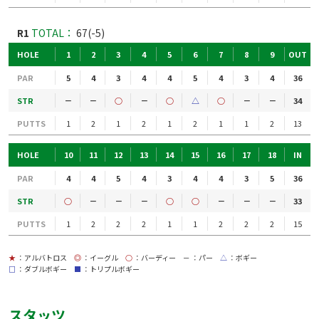
R1
TOTAL：
67(-5)
HOLE
1
2
3
4
5
6
7
8
9
OUT
PAR
5
4
3
4
4
5
4
3
4
36
STR
－
－
○
－
○
△
○
－
－
34
PUTTS
1
2
1
2
1
2
1
1
2
13
HOLE
10
11
12
13
14
15
16
17
18
IN
PAR
4
4
5
4
3
4
4
3
5
36
STR
○
－
－
－
○
○
－
－
－
33
PUTTS
1
2
2
2
1
1
2
2
2
15
★
：アルバトロス
◎
：イーグル
○
：バーディー
－
：パー
△
：ボギー
□
：ダブルボギー
■
：トリプルボギー
スタッツ