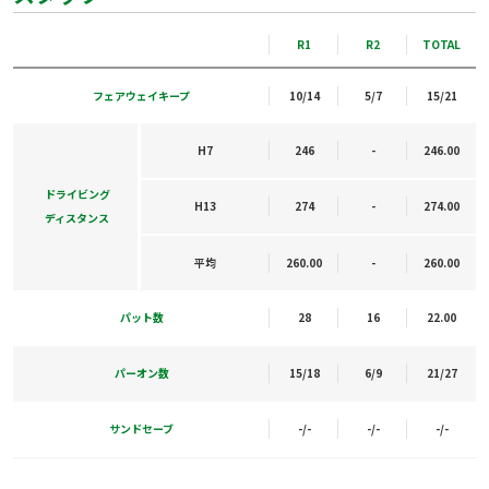
R1
R2
TOTAL
フェアウェイキープ
10/14
5/7
15/21
H7
246
-
246.00
ドライビング
H13
274
-
274.00
ディスタンス
平均
260.00
-
260.00
パット数
28
16
22.00
パーオン数
15/18
6/9
21/27
サンドセーブ
-/-
-/-
-/-