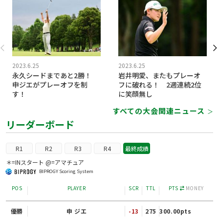
2023.6.25
2023.6.25
永久シードまであと2勝！
岩井明愛、またもプレーオ
申ジエがプレーオフを制
フに破れる！ 2週連続2位
す！
に笑顔無し
すべての大会関連ニュース
＞
リーダーボード
R1
R2
R3
R4
最終成績
＊=INスタート @=アマチュア
BIPROGY Scoring System
POS
PLAYER
SCR
TTL
PTS
MONEY
優勝
申 ジエ
-13
275
300.00pts