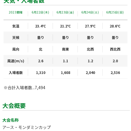
天気・入場者数
2023開催
6月22日(木)
6月23日(金)
6月24日(土)
6月25日(日)
気温
23.4℃
21.2℃
27.9℃
28.6℃
天候
曇り
曇り
曇り
曇り
風向
北
南東
北西
西北西
風速(m/s)
2.6
1.1
1.2
2.0
入場者数
1,310
1,608
2,040
2,536
※合計入場者数...7,494
大会概要
大会名称
アース・モンダミンカップ