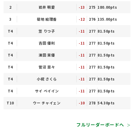
2
岩井 明愛
-13
275
180.00pts
3
菊地 絵理香
-12
276
135.00pts
T4
笠 りつ子
-11
277
81.50pts
T4
吉田 優利
-11
277
81.50pts
T4
濱田 茉優
-11
277
81.50pts
T4
菅沼 菜々
-11
277
81.50pts
T4
小祝 さくら
-11
277
81.50pts
T4
サイ ペイイン
-11
277
81.50pts
T10
ウー チャイェン
-10
278
54.30pts
フルリーダーボードへ
＞