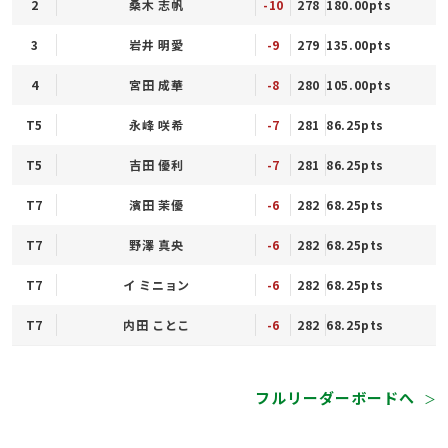
2
桑木 志帆
-10
278
180.00pts
3
岩井 明愛
-9
279
135.00pts
4
宮田 成華
-8
280
105.00pts
T5
永峰 咲希
-7
281
86.25pts
T5
吉田 優利
-7
281
86.25pts
T7
濱田 茉優
-6
282
68.25pts
T7
野澤 真央
-6
282
68.25pts
T7
イ ミニョン
-6
282
68.25pts
T7
内田 ことこ
-6
282
68.25pts
フルリーダーボードへ
＞