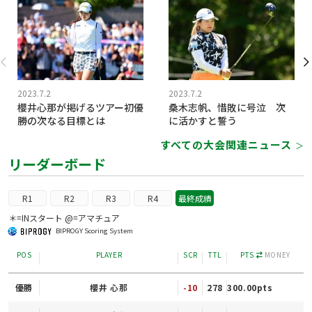
2023.7.2
2023.7.2
櫻井心那が掲げるツアー初優
桑木志帆、惜敗に号泣 次
勝の次なる目標とは
に活かすと誓う
すべての大会関連ニュース
＞
リーダーボード
R1
R2
R3
R4
最終成績
＊=INスタート @=アマチュア
BIPROGY Scoring System
POS
PLAYER
SCR
TTL
PTS
MONEY
優勝
櫻井 心那
-10
278
300.00pts