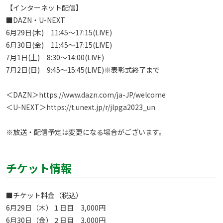
【インターネット配信】

■DAZN・U-NEXT

6月29日(木)　11:45～17:15(LIVE) 

6月30日(金)　11:45～17:15(LIVE) 

7月1日(土)　8:30～14:00(LIVE)

7月2日(日)　9:45～15:45(LIVE)※表彰式終了まで

＜DAZN＞
https://www.dazn.com/ja-JP/welcome
＜U-NEXT＞
https://t.unext.jp/r/jlpga2023_un
※放送・配信予定は変更になる場合がございます。 
チケット情報
■チケット料金（税込）

6月29日（木）１日目　3,000円

6月30日（金）２日目　3,000円
