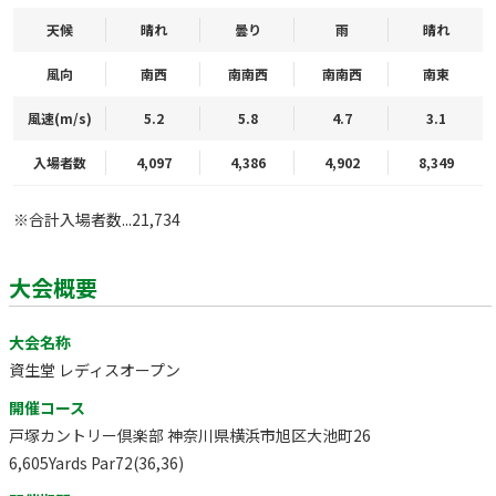
天候
晴れ
曇り
雨
晴れ
風向
南西
南南西
南南西
南東
風速(m/s)
5.2
5.8
4.7
3.1
入場者数
4,097
4,386
4,902
8,349
※合計入場者数...21,734
大会概要
大会名称
資生堂 レディスオープン
開催コース
戸塚カントリー倶楽部 神奈川県横浜市旭区大池町26
6,605Yards Par72(36,36)