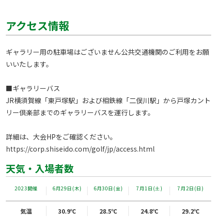
アクセス情報
ギャラリー用の駐車場はございません公共交通機関のご利用をお願
いいたします。

■ギャラリーバス

JR横須賀線「東戸塚駅」および相鉄線「二俣川駅」から戸塚カント
リー倶楽部までのギャラリーバスを運行します。

https://corp.shiseido.com/golf/jp/access.html
天気・入場者数
2023開催
6月29日(木)
6月30日(金)
7月1日(土)
7月2日(日)
気温
30.9℃
28.5℃
24.8℃
29.2℃