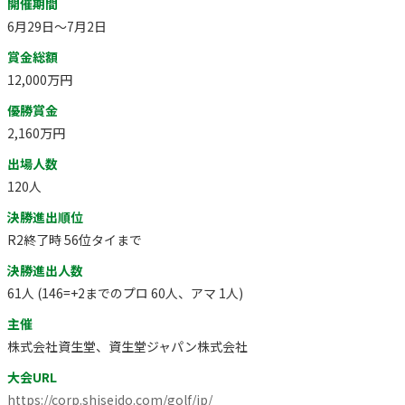
開催期間
6月29日～7月2日
賞金総額
12,000万円
優勝賞金
2,160万円
出場人数
120人
決勝進出順位
R2終了時 56位タイまで
決勝進出人数
61人 (146=+2までのプロ 60人、アマ 1人)
主催
株式会社資生堂、資生堂ジャパン株式会社
大会URL
https://corp.shiseido.com/golf/jp/