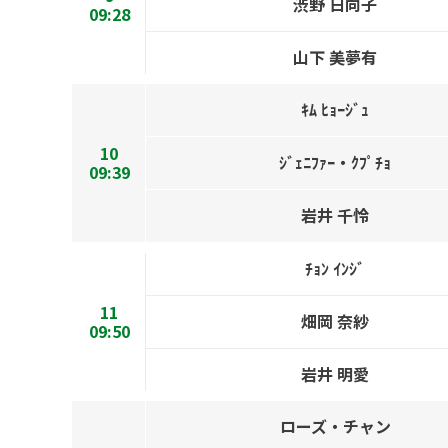
渋野 日向子
09:28
山下 美夢有
ｷﾑ ﾋｮｰｼﾞｭ
10
ｼﾞｪﾆﾌｧｰ・ｸﾌﾟﾁｮ
09:39
岩井 千怜
ﾁｮﾝ ｲﾝｼﾞ
11
畑岡 奈紗
09:50
岩井 明愛
ローズ・チャン