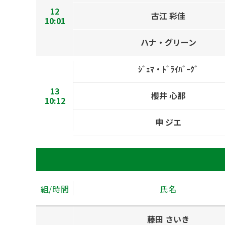
12
古江 彩佳
10:01
ハナ・グリーン
ｼﾞｪﾏ・ﾄﾞﾗｲﾊﾞｰｸﾞ
13
櫻井 心那
10:12
申 ジエ
組/時間
氏名
藤田 さいき