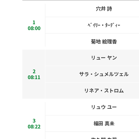
穴井 詩
1
ﾍﾞｲﾘｰ・ﾀｰﾃﾞｨｰ
08:00
菊地 絵理香
リュー ヤン
2
サラ・シュメルツェル
08:11
リネア・ストロム
リュウ ユー
3
福田 真未
08:22