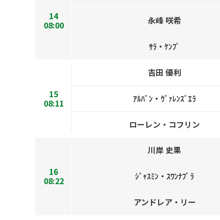
14
永峰 咲希
08:00
ｻﾗ・ｹﾝﾌﾟ
吉田 優利
15
ｱﾙﾊﾞﾝ・ｳﾞｧﾚﾝｽﾞｴﾗ
08:11
ローレン・コフリン
川岸 史果
16
ｼﾞｬｽﾐﾝ・ｽﾜﾝﾅﾌﾟﾗ
08:22
アンドレア・リー