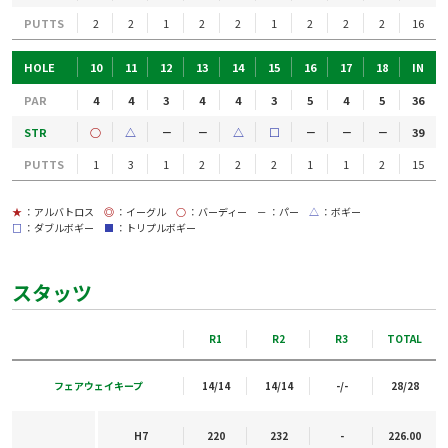
PUTTS
2
2
1
2
2
1
2
2
2
16
HOLE
10
11
12
13
14
15
16
17
18
IN
PAR
4
4
3
4
4
3
5
4
5
36
STR
○
△
－
－
△
□
－
－
－
39
PUTTS
1
3
1
2
2
2
1
1
2
15
★
：アルバトロス
◎
：イーグル
○
：バーディー
－
：パー
△
：ボギー
□
：ダブルボギー
■
：トリプルボギー
スタッツ
R1
R2
R3
TOTAL
フェアウェイキープ
14/14
14/14
-/-
28/28
H7
220
232
-
226.00