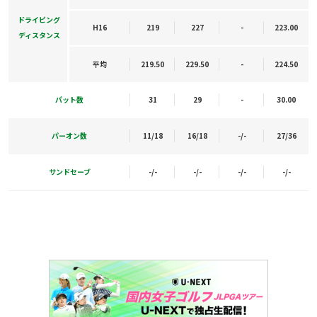
ドライビング
H16
219
227
-
223.00
ディスタンス
平均
219.50
229.50
-
224.50
パット数
31
29
-
30.00
パーオン数
11/18
16/18
-/-
27/36
サンドセーブ
-/-
-/-
-/-
-/-