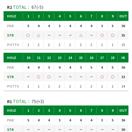
R2
TOTAL：
67(-5)
HOLE
1
2
3
4
5
6
7
8
9
OUT
PAR
5
4
4
3
4
4
4
3
5
36
STR
○
△
－
－
－
△
－
○
○
35
PUTTS
1
2
2
2
2
2
2
1
1
15
HOLE
10
11
12
13
14
15
16
17
18
IN
PAR
4
4
3
4
4
3
5
4
5
36
STR
－
○
○
－
－
－
－
○
○
32
PUTTS
2
1
1
2
2
2
2
1
1
14
R1
TOTAL：
75(+3)
HOLE
1
2
3
4
5
6
7
8
9
OUT
PAR
5
4
4
3
4
4
4
3
5
36
STR
－
－
－
－
－
－
－
－
－
36