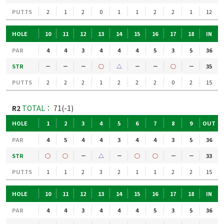
PUTTS
2
1
2
0
1
1
2
2
1
12
HOLE
10
11
12
13
14
15
16
17
18
IN
PAR
4
4
3
4
4
4
5
3
5
36
STR
－
－
－
○
△
－
－
○
－
35
PUTTS
2
2
2
1
2
2
2
0
2
15
R2
TOTAL：
71(-1)
HOLE
1
2
3
4
5
6
7
8
9
OUT
PAR
4
5
4
4
3
4
4
3
5
36
STR
○
○
－
△
－
○
○
－
－
33
PUTTS
1
1
2
3
2
1
1
2
2
15
HOLE
10
11
12
13
14
15
16
17
18
IN
PAR
4
4
3
4
4
4
5
3
5
36