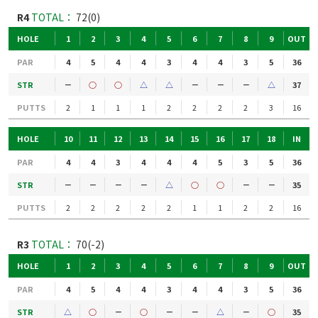
R4
TOTAL：
72(0)
HOLE
1
2
3
4
5
6
7
8
9
OUT
PAR
4
5
4
4
3
4
4
3
5
36
STR
－
○
○
△
△
－
－
－
△
37
PUTTS
2
1
1
1
2
2
2
2
3
16
HOLE
10
11
12
13
14
15
16
17
18
IN
PAR
4
4
3
4
4
4
5
3
5
36
STR
－
－
－
－
△
○
○
－
－
35
PUTTS
2
2
2
2
2
1
1
2
2
16
R3
TOTAL：
70(-2)
HOLE
1
2
3
4
5
6
7
8
9
OUT
PAR
4
5
4
4
3
4
4
3
5
36
STR
△
○
－
○
－
－
△
－
○
35