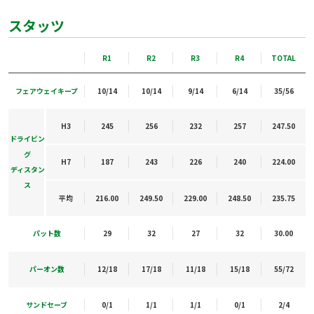
スタッツ
R1
R2
R3
R4
TOTAL
フェアウェイキープ
10/14
10/14
9/14
6/14
35/56
H3
245
256
232
257
247.50
ドライビン
グ
H7
187
243
226
240
224.00
ディスタン
ス
平均
216.00
249.50
229.00
248.50
235.75
パット数
29
32
27
32
30.00
パーオン数
12/18
17/18
11/18
15/18
55/72
サンドセーブ
0/1
1/1
1/1
0/1
2/4