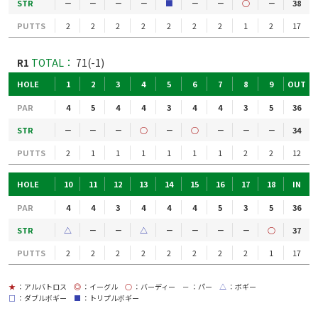
STR
－
－
－
－
■
－
－
○
－
38
PUTTS
2
2
2
2
2
2
2
1
2
17
R1
TOTAL：
71(-1)
HOLE
1
2
3
4
5
6
7
8
9
OUT
PAR
4
5
4
4
3
4
4
3
5
36
STR
－
－
－
○
－
○
－
－
－
34
PUTTS
2
1
1
1
1
1
1
2
2
12
HOLE
10
11
12
13
14
15
16
17
18
IN
PAR
4
4
3
4
4
4
5
3
5
36
STR
△
－
－
△
－
－
－
－
○
37
PUTTS
2
2
2
2
2
2
2
2
1
17
★
：アルバトロス
◎
：イーグル
○
：バーディー
－
：パー
△
：ボギー
□
：ダブルボギー
■
：トリプルボギー