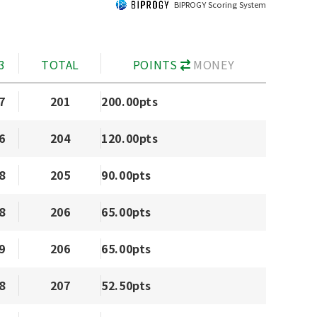
BIPROGY Scoring System
3
TOTAL
POINTS
MONEY
7
201
200.00pts
6
204
120.00pts
8
205
90.00pts
8
206
65.00pts
9
206
65.00pts
8
207
52.50pts