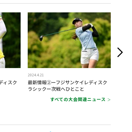
2024.4.21
2024.4.
ディスク
最新情報②ーフジサンケイレディスク
“3打
ラシックー次戦へひとこと
狙う2
すべての大会関連ニュース
＞