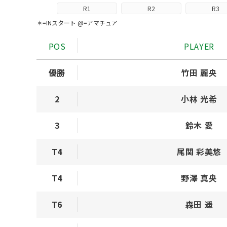
R1
R2
R3
＊=INスタート @=アマチュア
POS
PLAYER
優勝
竹田 麗央
2
小林 光希
3
鈴木 愛
T4
尾関 彩美悠
T4
野澤 真央
T6
森田 遥