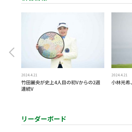
2024.4.21
2024.4.21
竹田麗央が史上4人目の初Vからの2週
小林光希
連続V
リーダーボード