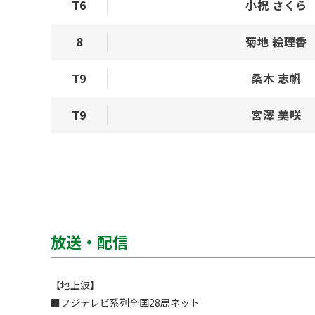
T6
小祝 さくら
8
菊地 絵理香
T9
桑木 志帆
T9
宮澤 美咲
放送・配信
【地上波】

■フジテレビ系列全国28局ネット　
