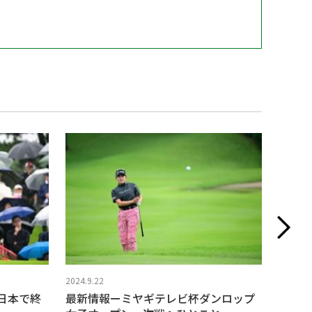
2024.9.22
2024.9.
日本で終
最新情報ーミヤギテレビ杯ダンロップ
大会第