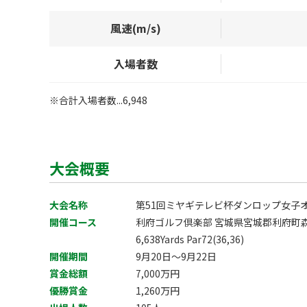
風速(m/s)
入場者数
※合計入場者数...6,948
大会概要
大会名称
第51回ミヤギテレビ杯ダンロップ女子
開催コース
利府ゴルフ倶楽部 宮城県宮城郡利府町森
6,638Yards Par72(36,36)
開催期間
9月20日～9月22日
賞金総額
7,000万円
優勝賞金
1,260万円