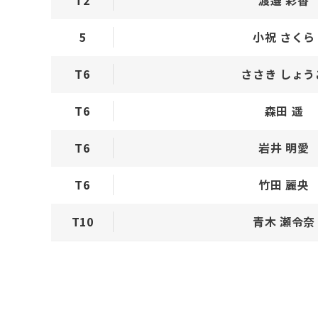
5
小祝 さくら
T6
ささき しょう
T6
森田 遥
T6
岩井 明愛
T6
竹田 麗央
T10
青木 瀬令奈