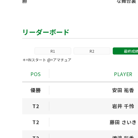
勝
な舞台裏
リーダーボード
R1
R2
最終成
＊=INスタート @=アマチュア
POS
PLAYER
優勝
安田 祐香
T2
岩井 千怜
T2
藤田 さいき
T2
渡邉 彩香