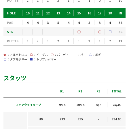
PUTTS
2
1
1
2
1
1
1
0
1
10
HOLE
10
11
12
13
14
15
16
17
18
IN
PAR
4
4
3
5
4
4
5
3
4
36
STR
－
－
－
－
－
○
－
○
□
36
PUTTS
1
2
1
2
1
1
2
1
2
13
★
：アルバトロス
◎
：イーグル
○
：バーディー
－
：パー
△
：ボギー
□
：ダブルボギー
■
：トリプルボギー
スタッツ
R1
R2
R3
TOTAL
フェアウェイキープ
9/14
10/14
6/7
25/35
H9
233
235
-
234.00