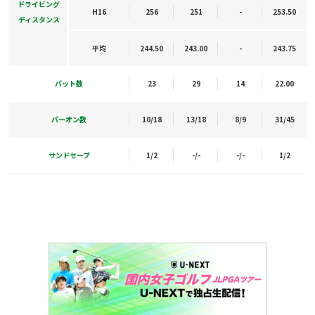
ドライビング
H16
256
251
-
253.50
ディスタンス
平均
244.50
243.00
-
243.75
パット数
23
29
14
22.00
パーオン数
10/18
13/18
8/9
31/45
サンドセーブ
1/2
-/-
-/-
1/2