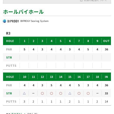
ホールバイホール
BIPROGY Scoring System
R3
HOLE
1
2
3
4
5
6
7
8
9
OUT
PAR
5
4
3
4
4
3
4
5
4
36
STR
PUTTS
HOLE
10
11
12
13
14
15
16
17
18
IN
PAR
4
4
3
5
4
4
5
3
4
36
STR
△
－
○
○
○
△
○
○
－
33
PUTTS
3
2
1
1
1
2
1
1
2
14