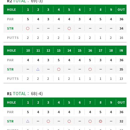
R2
TOTAL：
69(-3)
HOLE
1
2
3
4
5
6
7
8
9
OUT
PAR
5
4
3
4
4
3
4
5
4
36
STR
○
－
－
－
○
－
－
－
－
34
PUTTS
2
2
2
2
1
2
2
1
2
16
HOLE
10
11
12
13
14
15
16
17
18
IN
PAR
4
4
3
5
4
4
5
3
4
36
STR
－
△
－
○
－
－
○
－
－
35
PUTTS
2
2
2
1
2
1
1
1
1
13
R1
TOTAL：
68(-4)
HOLE
1
2
3
4
5
6
7
8
9
OUT
PAR
5
4
3
4
4
3
4
5
4
36
STR
△
－
○
－
○
－
○
◎
－
32