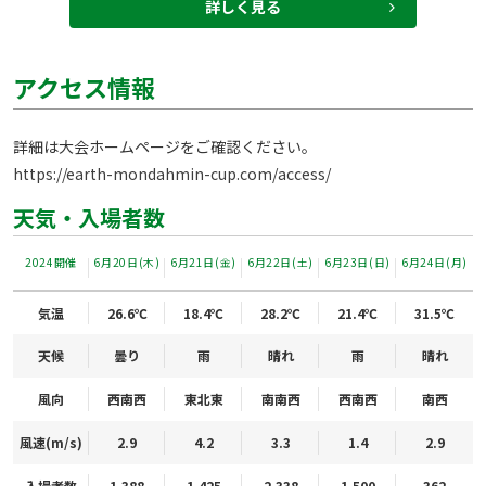
詳しく見る
アクセス情報
https://earth-mondahmin-cup.com/access/
天気・入場者数
2024開催
6月20日(木)
6月21日(金)
6月22日(土)
6月23日(日)
6月24日(月)
気温
26.6℃
18.4℃
28.2℃
21.4℃
31.5℃
天候
曇り
雨
晴れ
雨
晴れ
風向
西南西
東北東
南南西
西南西
南西
風速(m/s)
2.9
4.2
3.3
1.4
2.9
入場者数
1,388
1,425
2,338
1,500
362