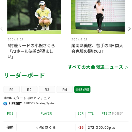
2024.6.23
2024.6.23
6打差リードの小祝さくら
尾関彩美悠、苦手の4日間大
『72ホール決着が望まし
会克服の鍵は6UT
い』
すべての大会関連ニュース
＞
リーダーボード
R1
R2
R3
R4
最終成績
＊=INスタート @=アマチュア
BIPROGY Scoring System
POS
PLAYER
SCR
TTL
PTS
MONEY
優勝
小祝 さくら
-16
272
300.00pts