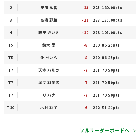
2
安田 祐香
-13
275
180.00pts
3
高橋 彩華
-11
277
135.00pts
4
藤田 さいき
-10
278
105.00pts
T5
鈴木 愛
-8
280
86.25pts
T5
沖 せいら
-8
280
86.25pts
T7
天本 ハルカ
-7
281
70.50pts
T7
尾関 彩美悠
-7
281
70.50pts
T7
リ ハナ
-7
281
70.50pts
T10
木村 彩子
-6
282
51.21pts
フルリーダーボードへ
＞