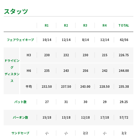
スタッツ
R1
R2
R3
R4
TOTAL
フェアウェイキープ
10/14
12/14
8/14
12/14
42/56
H3
230
232
230
215
226.75
ドライビン
グ
H6
235
243
256
242
244.00
ディスタン
ス
平均
232.50
237.50
243.00
228.50
235.38
パット数
27
31
30
29
29.25
パーオン数
15/18
13/18
12/18
17/18
57/72
サンドセーブ
-/-
-/-
2/2
-/-
2/2