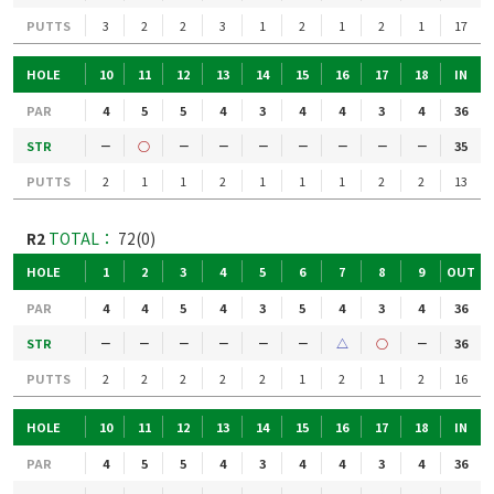
PUTTS
3
2
2
3
1
2
1
2
1
17
HOLE
10
11
12
13
14
15
16
17
18
IN
PAR
4
5
5
4
3
4
4
3
4
36
STR
－
○
－
－
－
－
－
－
－
35
PUTTS
2
1
1
2
1
1
1
2
2
13
R2
TOTAL：
72(0)
HOLE
1
2
3
4
5
6
7
8
9
OUT
PAR
4
4
5
4
3
5
4
3
4
36
STR
－
－
－
－
－
－
△
○
－
36
PUTTS
2
2
2
2
2
1
2
1
2
16
HOLE
10
11
12
13
14
15
16
17
18
IN
PAR
4
5
5
4
3
4
4
3
4
36