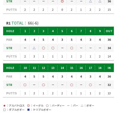
STR
－
－
－
－
◎
－
－
△
△
36
PUTTS
2
2
2
2
0
2
1
2
2
15
R1
TOTAL：
66(-6)
HOLE
1
2
3
4
5
6
7
8
9
OUT
PAR
4
4
5
4
3
5
4
3
4
36
STR
－
△
○
○
－
○
－
－
－
34
PUTTS
2
3
1
1
1
1
2
1
2
14
HOLE
10
11
12
13
14
15
16
17
18
IN
PAR
4
5
5
4
3
4
4
3
4
36
STR
○
－
○
－
－
○
－
○
－
32
PUTTS
1
2
1
2
2
1
1
1
2
13
★
：アルバトロス
◎
：イーグル
○
：バーディー
－
：パー
△
：ボギー
□
：ダブルボギー
■
：トリプルボギー