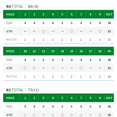
R4
TOTAL：
66(-6)
HOLE
1
2
3
4
5
6
7
8
9
OUT
PAR
4
4
5
4
3
5
4
3
4
36
STR
－
－
○
－
－
○
－
－
○
33
PUTTS
2
2
1
2
2
1
2
2
1
15
HOLE
10
11
12
13
14
15
16
17
18
IN
PAR
4
5
5
4
3
4
4
3
4
36
STR
○
○
－
－
－
－
○
－
－
33
PUTTS
1
1
2
1
2
2
1
2
2
14
R3
TOTAL：
73(+1)
HOLE
1
2
3
4
5
6
7
8
9
OUT
PAR
4
4
5
4
3
5
4
3
4
36
STR
△
△
－
△
○
－
△
－
○
38