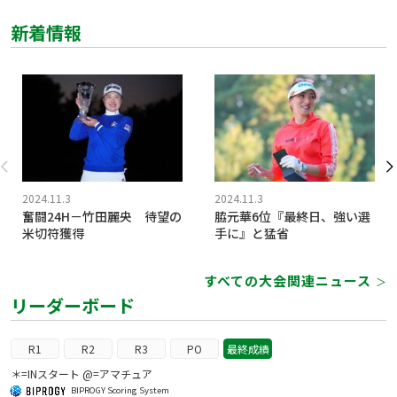
新着情報
2024.11.3
2024.11.3
奮闘24H－竹田麗央 待望の
脇元華6位『最終日、強い選
米切符獲得
手に』と猛省
すべての大会関連ニュース
＞
リーダーボード
R1
R2
R3
PO
最終成績
＊=INスタート @=アマチュア
BIPROGY Scoring System