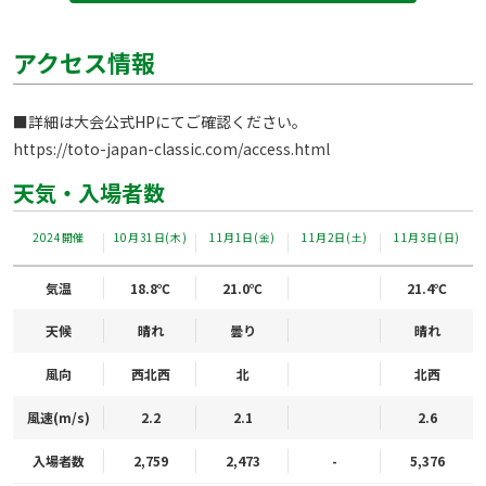
アクセス情報
https://toto-japan-classic.com/access.html
天気・入場者数
2024開催
10月31日(木)
11月1日(金)
11月2日(土)
11月3日(日)
気温
18.8℃
21.0℃
21.4℃
天候
晴れ
曇り
晴れ
風向
西北西
北
北西
風速(m/s)
2.2
2.1
2.6
入場者数
2,759
2,473
-
5,376