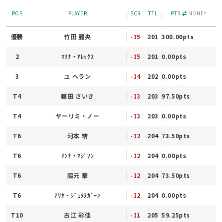
POS
PLAYER
SCR
TTL
PTS
MONEY
優勝
竹田 麗央
-15
201
300.00pts
2
ﾏﾘﾅ・ｱﾚｯｸｽ
-15
201
0.00pts
3
ユ へラン
-14
202
0.00pts
T4
藤田 さいき
-13
203
97.50pts
T4
ヤーリミ・ノー
-13
203
0.00pts
T6
河本 結
-12
204
73.50pts
T6
ﾅﾝﾅ・ﾏｼﾞｿﾝ
-12
204
0.00pts
T6
脇元 華
-12
204
73.50pts
T6
ｱﾘﾔ・ｼﾞｭﾀﾇｶﾞｰﾝ
-12
204
0.00pts
T10
古江 彩佳
-11
205
59.25pts