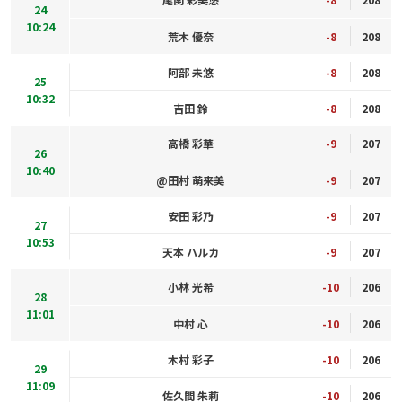
24
10:24
荒木 優奈
-8
208
阿部 未悠
-8
208
25
10:32
吉田 鈴
-8
208
高橋 彩華
-9
207
26
10:40
@田村 萌来美
-9
207
安田 彩乃
-9
207
27
10:53
天本 ハルカ
-9
207
小林 光希
-10
206
28
11:01
中村 心
-10
206
木村 彩子
-10
206
29
11:09
佐久間 朱莉
-10
206