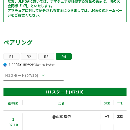
なお、JLPGAにおいては、アマチュアが獲得する賞金の表示は、他の大
会同様「0円」といたします。
アマチュアに対して配分される賞金につきましては、
JGA公式ホームペー
ジ
をご確認ください。
ペアリング
R1
R2
R3
R4
BIPROGY Scoring System
H1スタート(07:10)
H1スタート(07:10)
組/時間
氏名
SCR
TTL
@山本 瑠奈
+7
223
1
07:10