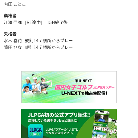
内田 ことこ
棄権者
江澤 亜弥
[R1途中] 15H終了後
失格者
水木 春花
規則14.7 誤所からプレー
菊田 ひな
規則14.7 誤所からプレー