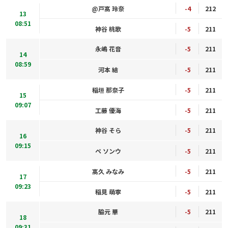
@戸髙 玲奈
-4
212
13
08:51
神谷 桃歌
-5
211
永嶋 花音
-5
211
14
08:59
河本 結
-5
211
稲垣 那奈子
-5
211
15
09:07
工藤 優海
-5
211
神谷 そら
-5
211
16
09:15
ペ ソンウ
-5
211
髙久 みなみ
-5
211
17
09:23
稲見 萌寧
-5
211
脇元 華
-5
211
18
09:31