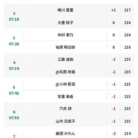
鳴川 愛里
+1
217
2
07:18
大里 桃子
0
216
仲村 果乃
0
216
3
07:26
柏原 明日架
0
216
工藤 遥加
-1
215
4
07:34
@松原 柊亜
-1
215
@小林 照菜
-1
215
5
07:42
宮里 美香
-1
215
穴井 詩
-1
215
6
07:50
山内 日菜子
-1
215
藤田 かれん
-2
214
7