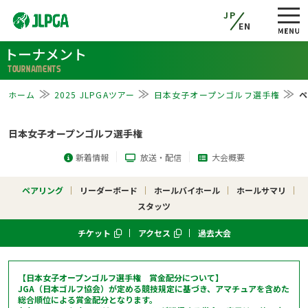
JP
EN
トーナメント
TOURNAMENTS
ホーム
2025 JLPGAツアー
日本女子オープンゴルフ選手権
ペ
日本女子オープンゴルフ選手権
新着情報
放送・配信
大会概要
ペアリング
リーダーボード
ホールバイホール
ホールサマリ
スタッツ
チケット
アクセス
過去大会
【日本女子オープンゴルフ選手権 賞金配分について】
JGA（日本ゴルフ協会）が定める競技規定に基づき、アマチュアを含めた
総合順位による賞金配分となります。