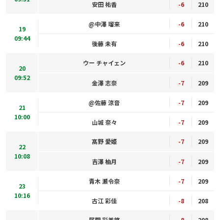
安田 祐香
-6
210
@中澤 瑠来
-6
210
19
09:44
後藤 未有
-6
210
ウー チャイェン
-6
210
20
09:52
金澤 志奈
-7
209
@佐藤 涼音
-7
209
21
10:00
山城 奈々
-7
209
髙野 愛姫
-7
209
22
10:08
吉澤 柚月
-7
209
青木 瀬令奈
-7
209
23
10:16
古江 彩佳
-8
208
尾関 彩美悠
-8
208