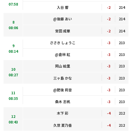
07:58
入谷 響
-2
214
@後藤 あい
-2
214
8
08:06
宮田 成華
-2
214
ささき しょうこ
-3
213
9
08:14
@倉林 紅
-3
213
岡山 絵里
-3
213
10
08:27
三ヶ島 かな
-3
213
@肥後 莉音
-3
213
11
08:35
桑木 志帆
-3
213
木下 彩
-4
212
12
08:43
久世 夏乃香
-4
212