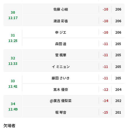
佐藤 心結
-10
206
30
11:17
渡邉 彩香
-10
206
申 ジエ
-10
206
31
11:25
森田 遥
-11
205
菅 楓華
-11
205
32
11:33
イ ミニョン
-11
205
藤田 さいき
-11
205
33
11:41
髙木 優奈
-12
204
@廣吉 優梨菜
-14
202
34
11:49
堀 琴音
-15
201
欠場者