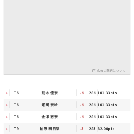
広告の配信について
T6
荒木 優奈
-4
284
101.33pts
T6
畑岡 奈紗
-4
284
101.33pts
T6
金澤 志奈
-4
284
101.33pts
T9
柏原 明日架
-3
285
82.00pts