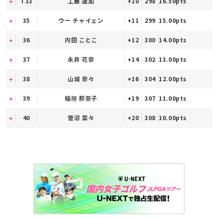
T33
工藤 遥加
+10
298
16.50pts
35
ウー チャイェン
+11
299
15.00pts
36
内田 ことこ
+12
300
14.00pts
37
永井 花奈
+14
302
13.00pts
38
山城 奈々
+16
304
12.00pts
39
稲垣 那奈子
+19
307
11.00pts
40
菅沼 菜々
+20
308
10.00pts