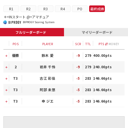
R1
R2
R3
R4
PO
最終成績
＊=INスタート @=アマチュア
BIPROGY Scoring System
フルリーダーボード
マイリーダーボード
POS
PLAYER
SCR
TTL
PTS
MONEY
優勝
鈴木 愛
-9
279
400.00pts
2
岩井 千怜
-9
279
240.00pts
T3
古江 彩佳
-5
283
146.66pts
T3
阿部 未悠
-5
283
146.66pts
T3
申 ジエ
-5
283
146.66pts