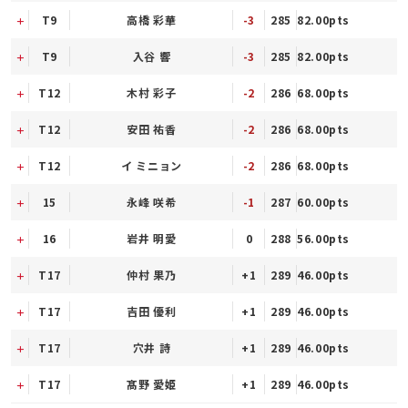
T9
高橋 彩華
-3
285
82.00pts
T9
入谷 響
-3
285
82.00pts
T12
木村 彩子
-2
286
68.00pts
T12
安田 祐香
-2
286
68.00pts
T12
イ ミニョン
-2
286
68.00pts
15
永峰 咲希
-1
287
60.00pts
16
岩井 明愛
0
288
56.00pts
T17
仲村 果乃
+1
289
46.00pts
T17
吉田 優利
+1
289
46.00pts
T17
穴井 詩
+1
289
46.00pts
T17
髙野 愛姫
+1
289
46.00pts