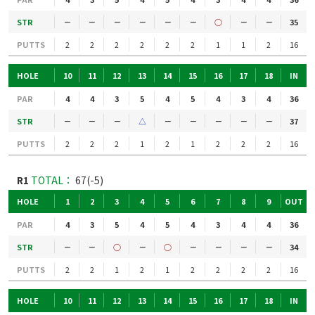
STR
－
－
－
－
－
－
○
－
－
35
PUTTS
2
2
2
2
2
2
1
1
2
16
HOLE
10
11
12
13
14
15
16
17
18
IN
PAR
4
4
3
5
4
5
4
3
4
36
STR
－
－
－
△
－
－
－
－
－
37
PUTTS
2
2
2
1
2
1
2
2
2
16
R1
TOTAL：
67(-5)
HOLE
1
2
3
4
5
6
7
8
9
OUT
PAR
4
3
5
4
5
4
3
4
4
36
STR
－
－
○
－
○
－
－
－
－
34
PUTTS
2
2
1
2
1
2
2
2
2
16
HOLE
10
11
12
13
14
15
16
17
18
IN