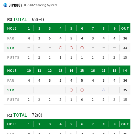
BIPROGY Scoring System
R3
TOTAL：
68(-4)
HOLE
1
2
3
4
5
6
7
8
9
OUT
PAR
4
3
5
4
5
4
3
4
4
36
STR
－
－
－
○
○
○
－
－
－
33
PUTTS
2
2
2
1
1
1
2
2
2
15
HOLE
10
11
12
13
14
15
16
17
18
IN
PAR
4
4
3
5
4
5
4
3
4
36
STR
－
－
－
－
○
○
－
△
－
35
PUTTS
2
2
2
2
1
0
2
2
2
15
R2
TOTAL：
72(0)
HOLE
1
2
3
4
5
6
7
8
9
OUT
PAR
4
3
5
4
5
4
3
4
4
36