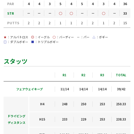
PAR
4
4
3
5
4
5
4
3
4
36
STR
－
－
－
○
○
－
－
○
－
33
PUTTS
2
2
2
1
1
2
2
1
2
15
★
：アルバトロス
◎
：イーグル
○
：バーディー
－
：パー
△
：ボギー
□
：ダブルボギー
■
：トリプルボギー
スタッツ
R1
R2
R3
TOTAL
フェアウェイキープ
11/14
14/14
14/14
39/42
H4
248
250
253
250.33
ドライビング
H15
233
229
253
238.33
ディスタンス