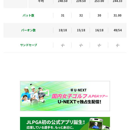
平均
240.50
239.50
253.00
244.33
パット数
31
32
30
31.00
パーオン数
18/18
15/18
16/18
49/54
サンドセーブ
-/-
-/-
-/-
-/-