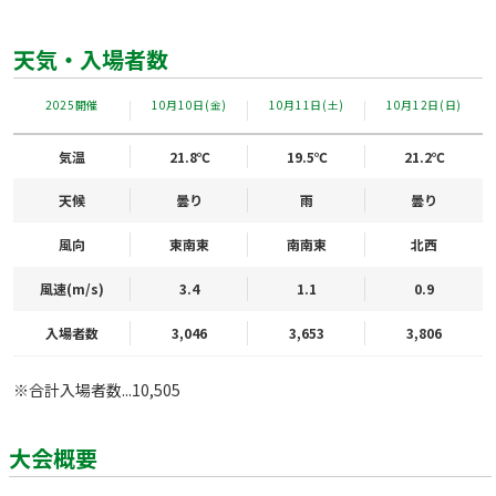
天気・入場者数
2025開催
10月10日(金)
10月11日(土)
10月12日(日)
気温
21.8℃
19.5℃
21.2℃
天候
曇り
雨
曇り
風向
東南東
南南東
北西
風速(m/s)
3.4
1.1
0.9
入場者数
3,046
3,653
3,806
※合計入場者数...10,505
大会概要