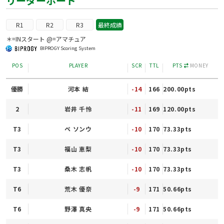
リーダーボード
R1
R2
R3
最終成績
＊=INスタート @=アマチュア
BIPROGY Scoring System
POS
PLAYER
SCR
TTL
PTS
MONEY
優勝
河本 結
-14
166
200.00pts
2
岩井 千怜
-11
169
120.00pts
T3
ペ ソンウ
-10
170
73.33pts
T3
福山 恵梨
-10
170
73.33pts
T3
桑木 志帆
-10
170
73.33pts
T6
荒木 優奈
-9
171
50.66pts
T6
野澤 真央
-9
171
50.66pts