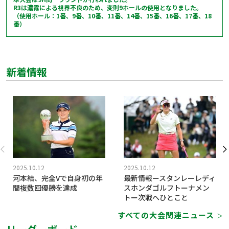
R3は濃霧による視界不良のため、変則9ホールの使用となりました。
（使用ホール：1番、9番、10番、11番、14番、15番、16番、17番、18
番）
新着情報
2025.10.12
2025.10.12
河本結、完全Vで自身初の年
最新情報ースタンレーレディ
間複数回優勝を達成
スホンダゴルフトーナメン
トー次戦へひとこと
すべての大会関連ニュース
＞