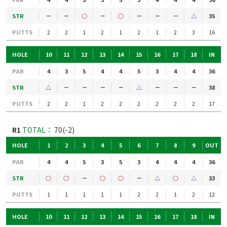
STR
－
－
○
－
○
－
－
－
△
35
PUTTS
2
2
1
2
1
2
1
2
3
16
HOLE
10
11
12
13
14
15
16
17
18
IN
PAR
4
3
5
4
4
5
3
4
4
36
STR
△
－
－
－
－
△
－
－
－
38
PUTTS
2
2
1
2
2
2
2
2
2
17
R1
TOTAL：
70(-2)
HOLE
1
2
3
4
5
6
7
8
9
OUT
PAR
4
4
5
3
5
3
4
4
4
36
STR
○
○
－
○
○
－
△
○
△
33
PUTTS
1
1
1
1
1
2
2
1
2
12
HOLE
10
11
12
13
14
15
16
17
18
IN