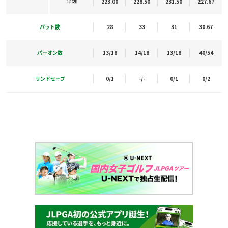
平均
223.00
228.50
231.50
227.67
パット数
28
33
31
30.67
パーオン数
13/18
14/18
13/18
40/54
サンドセーブ
0/1
-/-
0/1
0/2