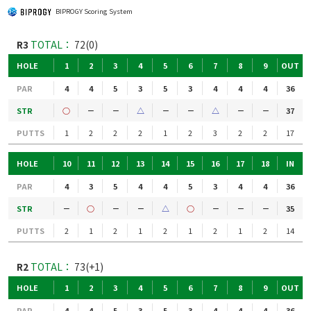
BIPROGY Scoring System
R3
TOTAL：
72(0)
HOLE
1
2
3
4
5
6
7
8
9
OUT
PAR
4
4
5
3
5
3
4
4
4
36
STR
○
－
－
△
－
－
△
－
－
37
PUTTS
1
2
2
2
1
2
3
2
2
17
HOLE
10
11
12
13
14
15
16
17
18
IN
PAR
4
3
5
4
4
5
3
4
4
36
STR
－
○
－
－
△
○
－
－
－
35
PUTTS
2
1
2
1
2
1
2
1
2
14
R2
TOTAL：
73(+1)
HOLE
1
2
3
4
5
6
7
8
9
OUT
PAR
4
4
5
3
5
3
4
4
4
36