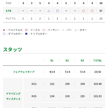
PAR
4
3
5
4
4
5
3
4
4
36
STR
－
－
－
△
□
－
－
○
○
37
PUTTS
2
2
2
1
3
2
2
1
1
16
★
：アルバトロス
◎
：イーグル
○
：バーディー
－
：パー
△
：ボギー
□
：ダブルボギー
■
：トリプルボギー
スタッツ
R1
R2
R3
TOTAL
フェアウェイキープ
9/14
7/14
7/14
23/42
H12
222
239
238
233.00
ドライビング
H15
224
218
225
222.33
ディスタンス