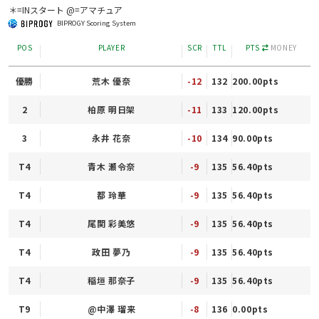
＊=INスタート @=アマチュア
BIPROGY Scoring System
POS
PLAYER
SCR
TTL
PTS
MONEY
優勝
荒木 優奈
-12
132
200.00pts
2
柏原 明日架
-11
133
120.00pts
3
永井 花奈
-10
134
90.00pts
T4
青木 瀬令奈
-9
135
56.40pts
T4
都 玲華
-9
135
56.40pts
T4
尾関 彩美悠
-9
135
56.40pts
T4
政田 夢乃
-9
135
56.40pts
T4
稲垣 那奈子
-9
135
56.40pts
T9
@中澤 瑠来
-8
136
0.00pts