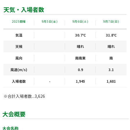
天気・入場者数
2025開催
9月5日(金)
9月6日(土)
9月7日(日)
気温
30.7℃
31.8℃
天候
晴れ
晴れ
風向
南南東
南
風速(m/s)
0.9
3.1
入場者数
-
1,945
1,681
※合計入場者数...3,626
大会概要
大会名称