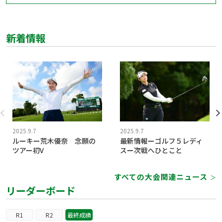
新着情報
2025.9.7
2025.9.7
ルーキー荒木優奈 念願の
最新情報ーゴルフ５レディ
ツアー初V
スー次戦へひとこと
すべての大会関連ニュース
＞
リーダーボード
R1
R2
最終成績