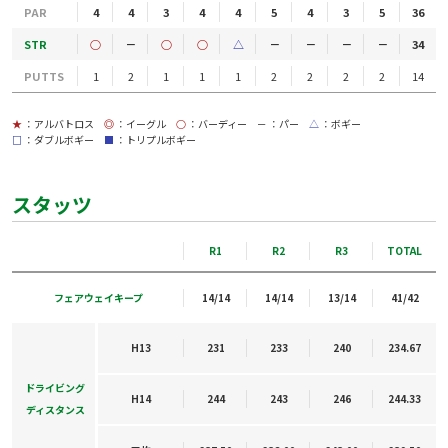
PAR
4
4
3
4
4
5
4
3
5
36
STR
○
－
○
○
△
－
－
－
－
34
PUTTS
1
2
1
1
1
2
2
2
2
14
★
：アルバトロス
◎
：イーグル
○
：バーディー
－
：パー
△
：ボギー
□
：ダブルボギー
■
：トリプルボギー
スタッツ
R1
R2
R3
TOTAL
フェアウェイキープ
14/14
14/14
13/14
41/42
H13
231
233
240
234.67
ドライビング
H14
244
243
246
244.33
ディスタンス