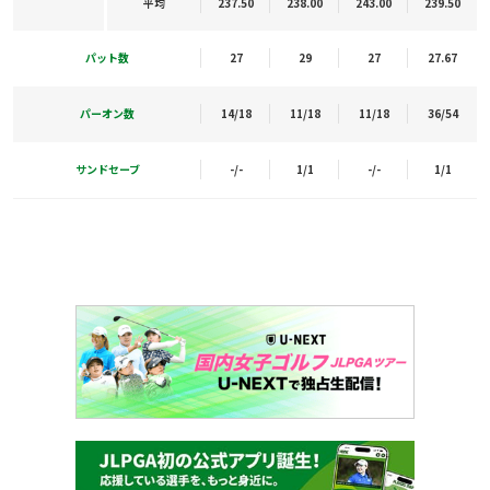
平均
237.50
238.00
243.00
239.50
パット数
27
29
27
27.67
パーオン数
14/18
11/18
11/18
36/54
サンドセーブ
-/-
1/1
-/-
1/1