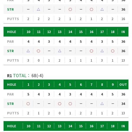
STR
－
△
－
－
○
－
○
△
－
36
PUTTS
2
2
2
2
1
2
1
2
2
16
HOLE
10
11
12
13
14
15
16
17
18
IN
PAR
4
4
3
4
4
5
4
3
5
36
STR
△
○
－
△
－
－
○
△
○
36
PUTTS
3
0
1
2
1
1
1
3
1
13
R1
TOTAL：
68(-4)
HOLE
1
2
3
4
5
6
7
8
9
OUT
PAR
5
4
3
4
3
4
4
4
5
36
STR
○
－
－
○
○
－
－
△
－
34
PUTTS
2
1
2
0
1
2
2
1
2
13
HOLE
10
11
12
13
14
15
16
17
18
IN