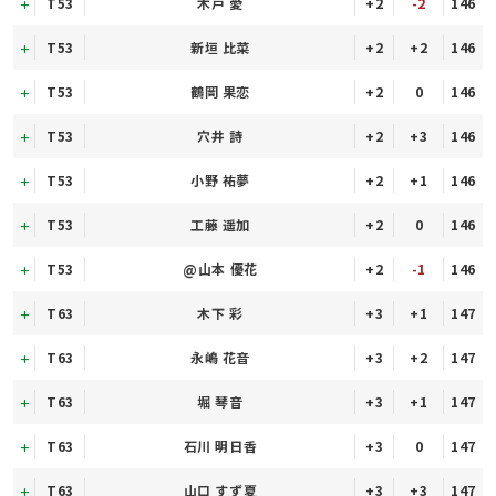
T53
木戸 愛
+2
-2
146
T53
新垣 比菜
+2
+2
146
T53
鶴岡 果恋
+2
0
146
T53
穴井 詩
+2
+3
146
T53
小野 祐夢
+2
+1
146
T53
工藤 遥加
+2
0
146
T53
@山本 優花
+2
-1
146
T63
木下 彩
+3
+1
147
T63
永嶋 花音
+3
+2
147
T63
堀 琴音
+3
+1
147
T63
石川 明日香
+3
0
147
T63
山口 すず夏
+3
+3
147