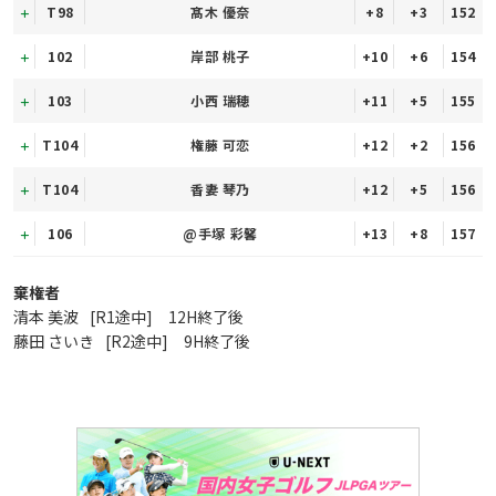
T98
髙木 優奈
+8
+3
152
102
岸部 桃子
+10
+6
154
103
小西 瑞穂
+11
+5
155
T104
権藤 可恋
+12
+2
156
T104
香妻 琴乃
+12
+5
156
106
@手塚 彩馨
+13
+8
157
棄権者
清本 美波
[R1途中] 12H終了後
藤田 さいき
[R2途中] 9H終了後