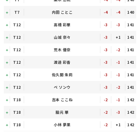
T7
内田 ことこ
-4
-4
140
T12
高橋 彩華
-3
-3
141
T12
山城 奈々
-3
+1
141
T12
荒木 優奈
-3
-2
141
T12
渡邉 彩香
-3
-1
141
T12
佐久間 朱莉
-3
-1
141
T12
ペ ソンウ
-3
-2
141
T18
吉本 ここね
-2
-1
142
T18
脇元 華
-2
-3
142
T18
小林 夢果
-2
+1
142