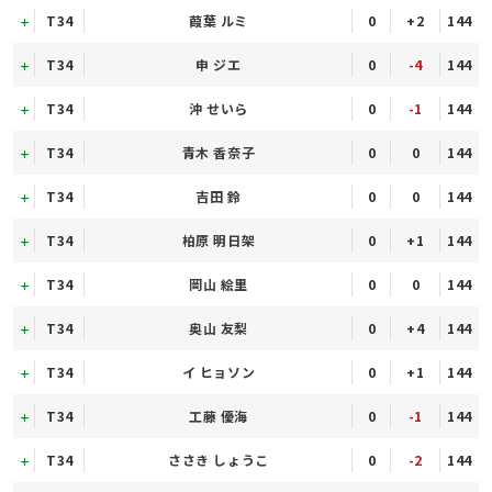
T34
葭葉 ルミ
0
+2
144
T34
申 ジエ
0
-4
144
T34
沖 せいら
0
-1
144
T34
青木 香奈子
0
0
144
T34
吉田 鈴
0
0
144
T34
柏原 明日架
0
+1
144
T34
岡山 絵里
0
0
144
T34
奥山 友梨
0
+4
144
T34
イ ヒョソン
0
+1
144
T34
工藤 優海
0
-1
144
T34
ささき しょうこ
0
-2
144