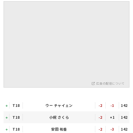
広告の配信について
T18
ウー チャイェン
-2
-1
142
T18
小祝 さくら
-2
+1
142
T18
安田 祐香
-2
-3
142