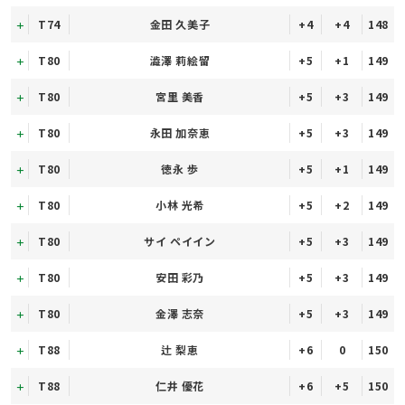
T74
金田 久美子
+4
+4
148
T80
澁澤 莉絵留
+5
+1
149
T80
宮里 美香
+5
+3
149
T80
永田 加奈恵
+5
+3
149
T80
徳永 歩
+5
+1
149
T80
小林 光希
+5
+2
149
T80
サイ ペイイン
+5
+3
149
T80
安田 彩乃
+5
+3
149
T80
金澤 志奈
+5
+3
149
T88
辻 梨恵
+6
0
150
T88
仁井 優花
+6
+5
150