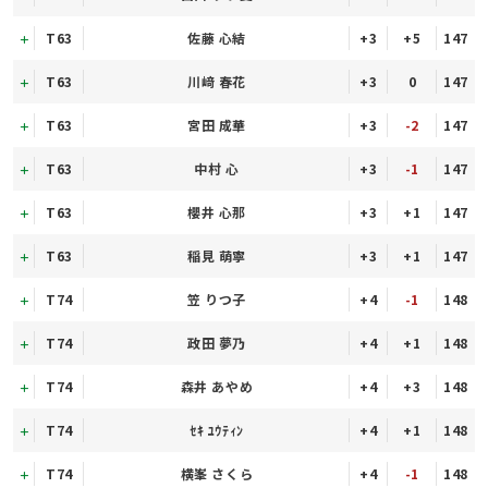
T63
佐藤 心結
+3
+5
147
T63
川﨑 春花
+3
0
147
T63
宮田 成華
+3
-2
147
T63
中村 心
+3
-1
147
T63
櫻井 心那
+3
+1
147
T63
稲見 萌寧
+3
+1
147
T74
笠 りつ子
+4
-1
148
T74
政田 夢乃
+4
+1
148
T74
森井 あやめ
+4
+3
148
T74
ｾｷ ﾕｳﾃｨﾝ
+4
+1
148
T74
横峯 さくら
+4
-1
148