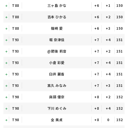
T88
三ヶ島 かな
+6
+1
150
T88
吉本 ひかる
+6
+2
150
T88
篠崎 愛
+6
+3
150
T93
堀 奈津佳
+7
+4
151
T93
@肥後 莉音
+7
+2
151
T93
小倉 彩愛
+7
+4
151
T93
臼井 麗香
+7
+4
151
T93
髙久 みなみ
+7
+3
151
T98
與語 優奈
+8
+2
152
T98
下川 めぐみ
+8
+4
152
T98
全 美貞
+8
0
152