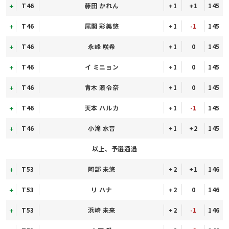
T46
藤田 かれん
+1
+1
145
T46
尾関 彩美悠
+1
-1
145
T46
永峰 咲希
+1
0
145
T46
イ ミニョン
+1
0
145
T46
青木 瀬令奈
+1
0
145
T46
天本 ハルカ
+1
-1
145
T46
小滝 水音
+1
+2
145
以上、予選通過
T53
阿部 未悠
+2
+1
146
T53
リ ハナ
+2
0
146
T53
浜崎 未来
+2
-1
146