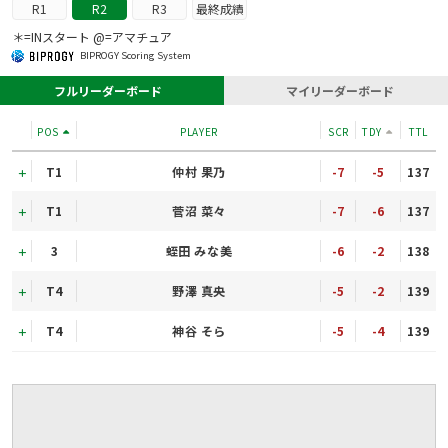
R1
R2
R3
最終成績
＊=INスタート @=アマチュア
BIPROGY Scoring System
フルリーダーボード
マイリーダーボード
POS
PLAYER
SCR
TDY
TTL
T1
仲村 果乃
-7
-5
137
T1
菅沼 菜々
-7
-6
137
3
蛭田 みな美
-6
-2
138
T4
野澤 真央
-5
-2
139
T4
神谷 そら
-5
-4
139