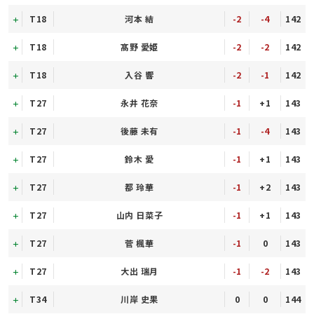
T18
河本 結
-2
-4
142
T18
髙野 愛姫
-2
-2
142
T18
入谷 響
-2
-1
142
T27
永井 花奈
-1
+1
143
T27
後藤 未有
-1
-4
143
T27
鈴木 愛
-1
+1
143
T27
都 玲華
-1
+2
143
T27
山内 日菜子
-1
+1
143
T27
菅 楓華
-1
0
143
T27
大出 瑞月
-1
-2
143
T34
川岸 史果
0
0
144