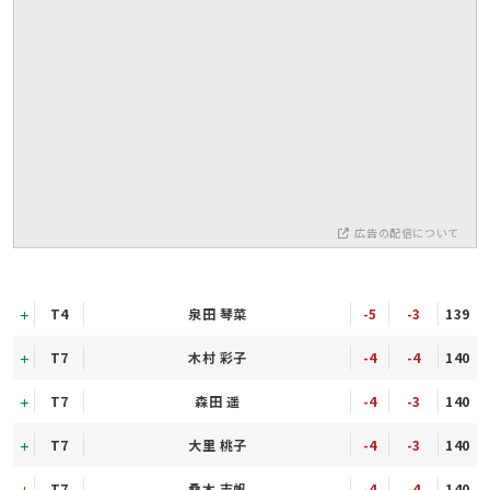
広告の配信について
T4
泉田 琴菜
-5
-3
139
T7
木村 彩子
-4
-4
140
T7
森田 遥
-4
-3
140
T7
大里 桃子
-4
-3
140
T7
桑木 志帆
-4
-4
140