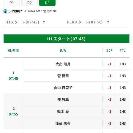
R1
R2
R3
BIPROGY Scoring System
H1スタート(07:45)
H10スタート(07:50)
H1スタート(07:45)
組/時間
氏名
SCR
TTL
大出 瑞月
-1
143
1
菅 楓華
-1
143
07:45
山内 日菜子
-1
143
都 玲華
-1
143
2
鈴木 愛
-1
143
07:55
後藤 未有
-1
143