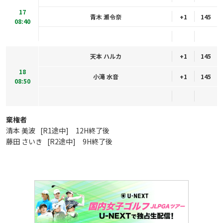
17
青木 瀬令奈
+1
145
08:40
天本 ハルカ
+1
145
18
小滝 水音
+1
145
08:50
棄権者
清本 美波
[R1途中] 12H終了後
藤田 さいき
[R2途中] 9H終了後