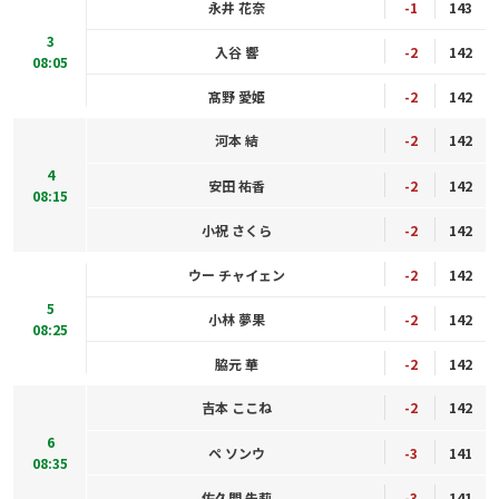
永井 花奈
-1
143
3
入谷 響
-2
142
08:05
髙野 愛姫
-2
142
河本 結
-2
142
4
安田 祐香
-2
142
08:15
小祝 さくら
-2
142
ウー チャイェン
-2
142
5
小林 夢果
-2
142
08:25
脇元 華
-2
142
吉本 ここね
-2
142
6
ペ ソンウ
-3
141
08:35
佐久間 朱莉
-3
141