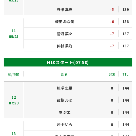
野澤 真央
-5
139
蛭田 みな美
-6
138
11
菅沼 菜々
-7
137
09:25
仲村 果乃
-7
137
H10スタート(07:50)
組/時間
氏名
SCR
TTL
川岸 史果
0
144
12
葭葉 ルミ
0
144
07:50
申 ジエ
0
144
沖 せいら
0
144
13