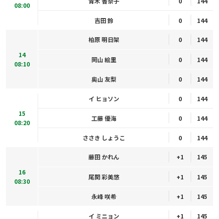
青木 香奈子
0
144
08:00
吉田 鈴
0
144
柏原 明日架
0
144
14
岡山 絵里
0
144
08:10
奥山 友梨
0
144
イ ヒョソン
0
144
15
工藤 優海
0
144
08:20
ささき しょうこ
0
144
藤田 かれん
+1
145
16
尾関 彩美悠
+1
145
08:30
永峰 咲希
+1
145
イ ミニョン
+1
145