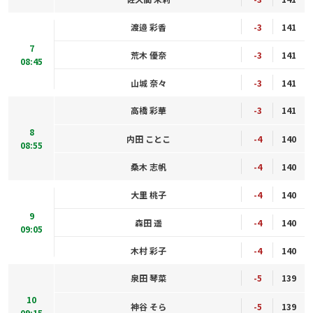
渡邉 彩香
-3
141
7
荒木 優奈
-3
141
08:45
山城 奈々
-3
141
高橋 彩華
-3
141
8
内田 ことこ
-4
140
08:55
桑木 志帆
-4
140
大里 桃子
-4
140
9
森田 遥
-4
140
09:05
木村 彩子
-4
140
泉田 琴菜
-5
139
10
神谷 そら
-5
139
09:15