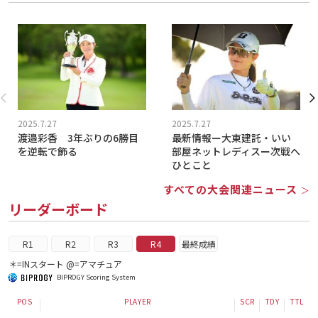
2025.7.27
2025.7.27
渡邉彩香 3年ぶりの6勝目
最新情報ー大東建託・いい
を逆転で飾る
部屋ネットレディスー次戦へ
ひとこと
すべての大会関連ニュース
＞
リーダーボード
R1
R2
R3
R4
最終成績
＊=INスタート @=アマチュア
BIPROGY Scoring System
POS
PLAYER
SCR
TDY
TTL