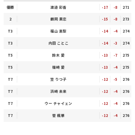
優勝
渡邉 彩香
-17
-8
271
2
鶴岡 果恋
-15
-8
273
T3
福山 恵梨
-14
-4
274
T3
内田 ことこ
-14
-3
274
T5
鈴木 愛
-13
-7
275
T5
篠崎 愛
-13
-4
275
T7
笠 りつ子
-12
-5
276
T7
浜崎 未来
-12
-4
276
T7
ウー チャイェン
-12
-4
276
T7
菅 楓華
-12
-4
276