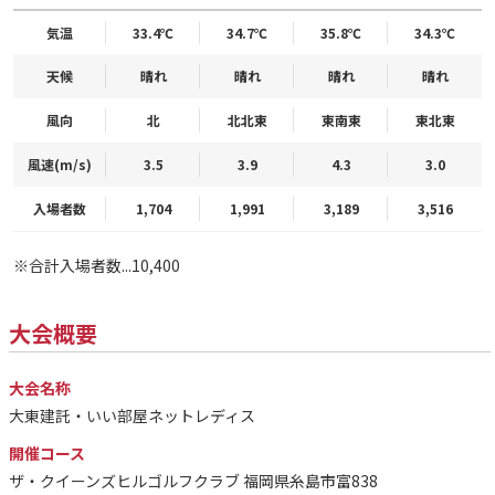
気温
33.4℃
34.7℃
35.8℃
34.3℃
天候
晴れ
晴れ
晴れ
晴れ
風向
北
北北東
東南東
東北東
風速(m/s)
3.5
3.9
4.3
3.0
入場者数
1,704
1,991
3,189
3,516
※合計入場者数...10,400
大会概要
大会名称
大東建託・いい部屋ネットレディス
開催コース
ザ・クイーンズヒルゴルフクラブ 福岡県糸島市富838