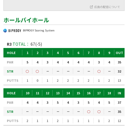
広告の配信について
ホールバイホール
BIPROGY Scoring System
R3
TOTAL：
67(-5)
HOLE
1
2
3
4
5
6
7
8
9
OUT
PAR
5
4
3
4
4
4
4
3
4
35
STR
○
○
－
－
－
－
－
○
－
32
PUTTS
1
0
1
2
2
2
2
1
2
13
HOLE
10
11
12
13
14
15
16
17
18
IN
PAR
4
4
3
5
4
3
5
4
5
37
STR
－
－
－
－
－
－
○
○
－
35
PUTTS
2
1
1
2
1
1
1
1
2
12