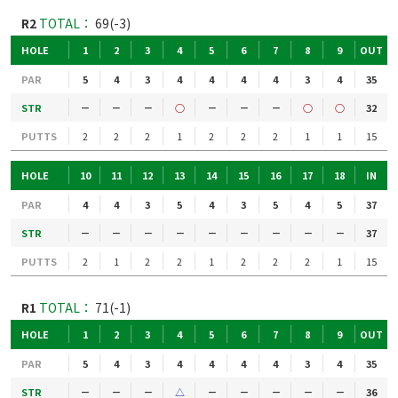
R2
TOTAL：
69(-3)
HOLE
1
2
3
4
5
6
7
8
9
OUT
PAR
5
4
3
4
4
4
4
3
4
35
STR
－
－
－
○
－
－
－
○
○
32
PUTTS
2
2
2
1
2
2
2
1
1
15
HOLE
10
11
12
13
14
15
16
17
18
IN
PAR
4
4
3
5
4
3
5
4
5
37
STR
－
－
－
－
－
－
－
－
－
37
PUTTS
2
1
2
2
1
2
2
2
1
15
R1
TOTAL：
71(-1)
HOLE
1
2
3
4
5
6
7
8
9
OUT
PAR
5
4
3
4
4
4
4
3
4
35
STR
－
－
－
△
－
－
－
－
－
36