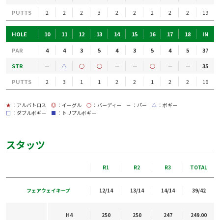
PUTTS
2
2
2
3
2
2
2
2
2
19
HOLE
10
11
12
13
14
15
16
17
18
IN
PAR
4
4
3
5
4
3
5
4
5
37
STR
－
△
○
○
－
－
○
－
－
35
PUTTS
2
3
1
1
2
2
1
2
2
16
★
：アルバトロス
◎
：イーグル
○
：バーディー
－
：パー
△
：ボギー
□
：ダブルボギー
■
：トリプルボギー
スタッツ
R1
R2
R3
TOTAL
フェアウェイキープ
12/14
13/14
14/14
39/42
H4
250
250
247
249.00