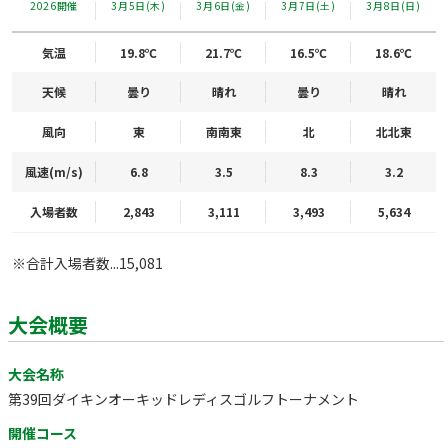
2026開催
3月5日(木)
3月6日(金)
3月7日(土)
3月8日(日)
気温
19.8℃
21.7℃
16.5℃
18.6℃
天候
曇り
晴れ
曇り
晴れ
風向
東
南南東
北
北北東
風速(m/s)
6.8
3.5
8.3
3.2
入場者数
2,843
3,111
3,493
5,634
※合計入場者数...15,081
大会概要
大会名称
第39回ダイキンオーキッドレディスゴルフトーナメント
開催コース