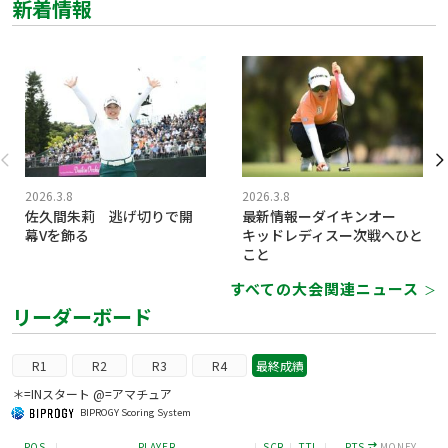
新着情報
2026.3.8
2026.3.8
佐久間朱莉 逃げ切りで開
最新情報ーダイキンオー
幕Vを飾る
キッドレディスー次戦へひと
こと
すべての大会関連ニュース
＞
リーダーボード
R1
R2
R3
R4
最終成績
＊=INスタート @=アマチュア
BIPROGY Scoring System
POS
PLAYER
SCR
TTL
PTS
MONEY