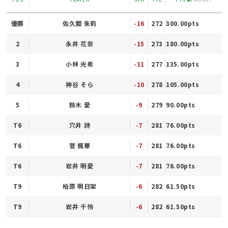
優勝
佐久間 朱莉
-16
272
300.00pts
2
永井 花奈
-15
273
180.00pts
3
小林 光希
-11
277
135.00pts
4
神谷 そら
-10
278
105.00pts
5
鈴木 愛
-9
279
90.00pts
T6
穴井 詩
-7
281
76.00pts
T6
菅 楓華
-7
281
76.00pts
T6
岩井 明愛
-7
281
76.00pts
T9
柏原 明日架
-6
282
61.50pts
T9
岩井 千怜
-6
282
61.50pts