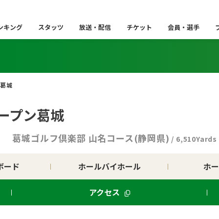
ンキング
スタッツ
放送・配信
チケット
会員・選手
葛城
ープン葛城
日
葛城ゴルフ倶楽部 山名コース(静岡県)
/ 6,510Yards
ボード
ホールバイホール
ホー
アクセス