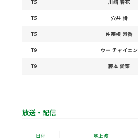
T5
川﨑 春花
T5
穴井 詩
T5
仲宗根 澄香
T9
ウー チャイェン
T9
藤本 愛菜
放送・配信
日程
地上波