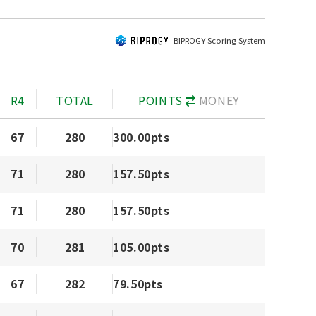
BIPROGY Scoring System
R4
TOTAL
POINTS
MONEY
67
280
300.00pts
71
280
157.50pts
71
280
157.50pts
70
281
105.00pts
67
282
79.50pts