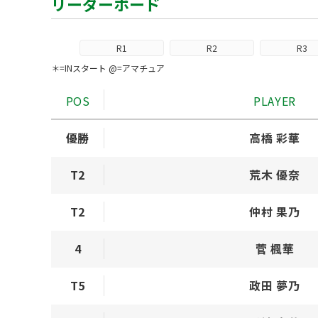
リーダーボード
R1
R2
R3
＊=INスタート @=アマチュア
POS
PLAYER
優勝
高橋 彩華
T2
荒木 優奈
T2
仲村 果乃
4
菅 楓華
T5
政田 夢乃