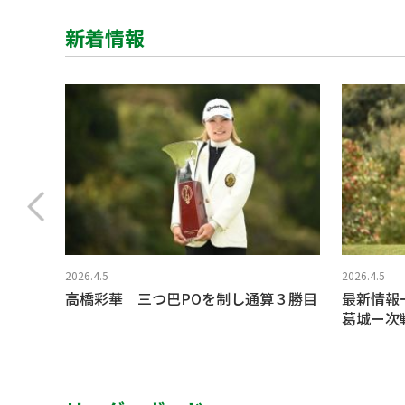
新着情報
2026.4.5
2026.4.5
高橋彩華 三つ巴POを制し通算３勝目
最新情報
葛城ー次