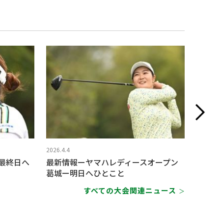
2026.4.4
2026.4.3
最終日へ
最新情報ーヤマハレディースオープン
菅楓華
葛城ー明日へひとこと
佐久間
すべての大会関連ニュース
＞