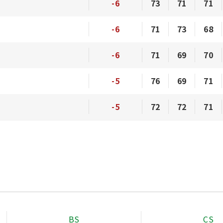
-6
73
71
71
-6
71
73
68
-6
71
69
70
-5
76
69
71
-5
72
72
71
BS
CS