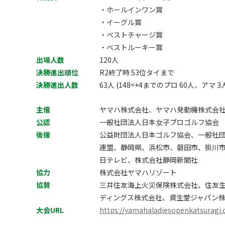
・ホールインワン賞
・イーグル賞
・ベストチャージ賞
・ベストルーキー賞
出場人数
120人
決勝進出順位
R2終了時 53位タイまで
決勝進出人数
63人 (148=+4までのプロ 60人、アマ 3
主催
ヤマハ株式会社、ヤマハ発動機株式会
公認
一般社団法人日本女子プロゴルフ協会
後援
公益財団法人日本ゴルフ協会、一般社
連盟、静岡県、浜松市、磐田市、掛川市
日テレビ、株式会社静岡新聞社
協力
株式会社ヤマハリゾート
協賛
三井住友海上火災保険株式会社、住友生
ディングス株式会社、資生堂ジャパン
大会URL
https://yamahaladiesopenkatsuragi