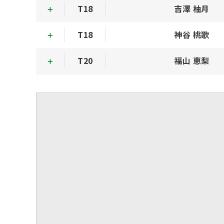
T18
吉澤 柚月
T18
神谷 桃歌
T20
福山 恵梨