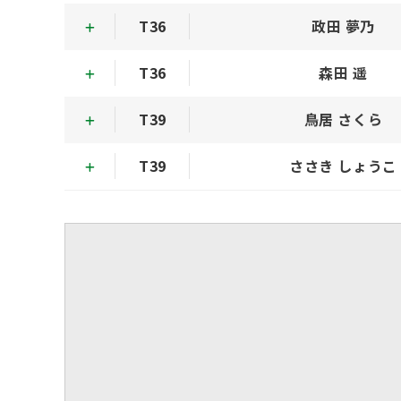
T36
政田 夢乃
T36
森田 遥
T39
鳥居 さくら
T39
ささき しょうこ