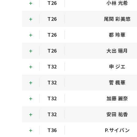
T26
小林 光希
T26
尾関 彩美悠
T26
都 玲華
T26
大出 瑞月
T32
申 ジエ
T32
菅 楓華
T32
加藤 麗奈
T32
安田 祐香
T36
P.サイパン