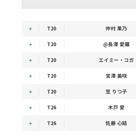
T20
仲村 果乃
T20
@長澤 愛羅
T20
エイミー・コガ
T20
宮澤 美咲
T20
笠 りつ子
T26
木戸 愛
T26
佐藤 心結