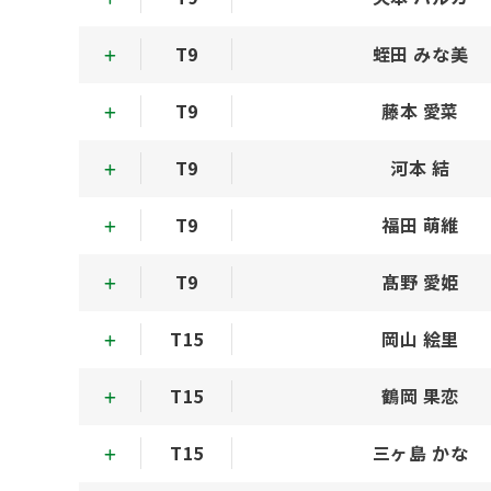
T9
蛭田 みな美
T9
藤本 愛菜
T9
河本 結
T9
福田 萌維
T9
髙野 愛姫
T15
岡山 絵里
T15
鶴岡 果恋
T15
三ヶ島 かな