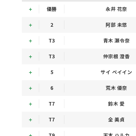
優勝
永井 花奈
2
阿部 未悠
T3
青木 瀬令奈
T3
仲宗根 澄香
5
サイ ペイイン
6
荒木 優奈
T7
鈴木 愛
T7
全 美貞
T9
天本 ハルカ