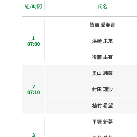
組/時間
氏名
皆吉 愛寿香
1
浜崎 未来
07:00
後藤 未有
奥山 純菜
2
村田 理沙
07:10
植竹 希望
平塚 新夢
3