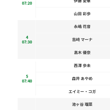
伊藤 愛華
07:20
山田 彩歩
永嶋 花音
4
吉﨑 マーナ
07:30
髙木 優奈
西澤 歩未
5
森井 あやめ
07:40
エイミー・コガ
池ヶ谷 瑠菜