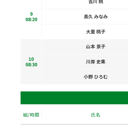
吉川 桃
9
髙久 みなみ
08:20
大里 桃子
山本 景子
10
川岸 史果
08:30
小野 ひろむ
組/時間
氏名