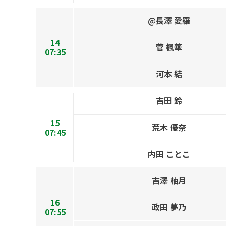
@長澤 愛羅
14
菅 楓華
07:35
河本 結
吉田 鈴
15
荒木 優奈
07:45
内田 ことこ
吉澤 柚月
16
政田 夢乃
07:55