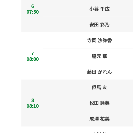
6
小暮 千広
07:50
安田 彩乃
寺岡 沙弥香
7
脇元 華
08:00
藤田 かれん
但馬 友
8
松田 鈴英
08:10
成澤 祐美