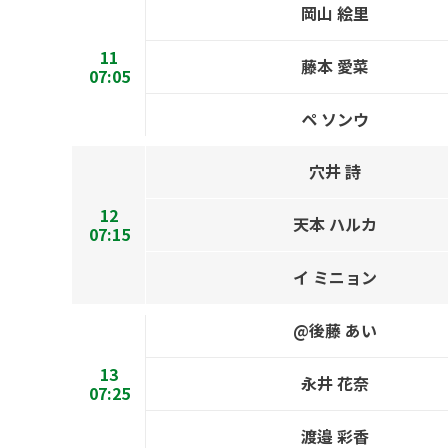
岡山 絵里
11
藤本 愛菜
07:05
ペ ソンウ
穴井 詩
12
天本 ハルカ
07:15
イ ミニョン
@後藤 あい
13
永井 花奈
07:25
渡邉 彩香