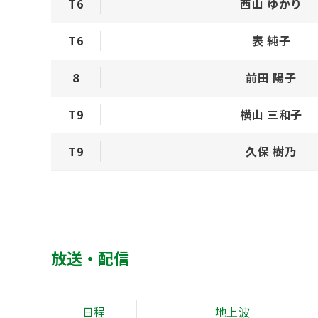
T6
西山 ゆかり
T6
表 純子
8
前田 陽子
T9
横山 三和子
T9
久保 樹乃
放送・配信
日程
地上波