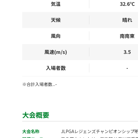
気温
32.6℃
天候
晴れ
風向
南南東
風速(m/s)
3.5
入場者数
-
※合計入場者数...-
大会概要
大会名称
JLPGAレジェンズチャンピオンシップ