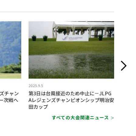
2025.9.5
2025.9.4
ンズチャン
第3日は台風接近のため中止に－JLPG
レジェ
ー次戦へ
Aレジェンズチャンピオンシップ明治安
と並び
田カップ
すべての大会関連ニュース
＞