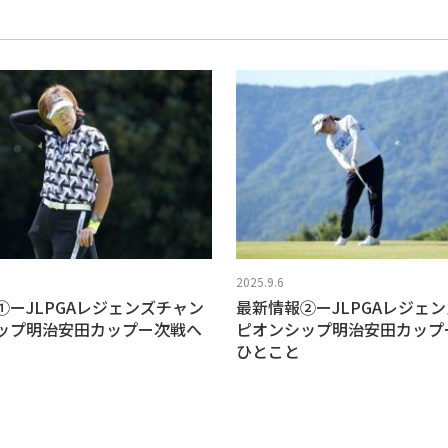
2025.9.6
①ーJLPGAレジェンズチャン
最新情報②ーJLPGAレジェ
ップ明治安田カップー次戦へ
ピオンシップ明治安田カップ
ひとこと