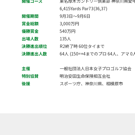
開催コース
東名厚木カントリー倶楽部 神奈川県愛甲
6,415Yards Par73(36,37)
開催期間
9月3日～9月6日
賞金総額
3,000万円
優勝賞金
540万円
出場人数
135人
決勝進出順位
R2終了時 60位タイまで
決勝進出人数
64人 (150=+4までのプロ 64人、アマ 0
主催
一般社団法人日本女子プロゴルフ協会
特別協賛
明治安田生命保険相互会社
後援
スポーツ庁、神奈川県、相模原市