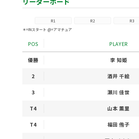
リーダーボード
R1
R2
R3
＊=INスタート @=アマチュア
POS
PLAYER
優勝
李 知姫
2
酒井 千絵
3
瀬川 佳世
T4
山本 薫里
T4
福田 侑子