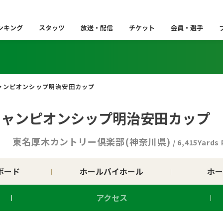
ンキング
スタッツ
放送・配信
チケット
会員・選手
チャンピオンシップ明治安田カップ
ズチャンピオンシップ明治安田カップ
日
東名厚木カントリー倶楽部(神奈川県)
/ 6,415Yards 
ボード
ホールバイホール
ホー
アクセス