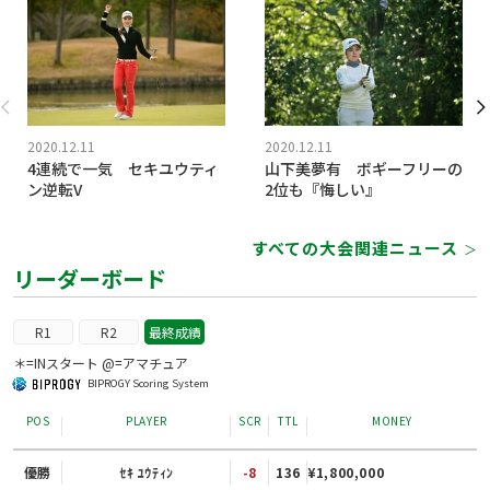
2020.12.11
2020.12.11
4連続で一気 セキユウティ
山下美夢有 ボギーフリーの
ン逆転V
2位も『悔しい』
すべての大会関連ニュース
＞
リーダーボード
R1
R2
最終成績
＊=INスタート @=アマチュア
BIPROGY Scoring System
POS
PLAYER
SCR
TTL
MONEY
優勝
ｾｷ ﾕｳﾃｨﾝ
-8
136
¥1,800,000