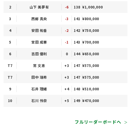
2
山下 美夢有
-6
138
¥1,000,000
3
西郷 真央
-3
141
¥800,000
4
安田 祐香
-2
142
¥750,000
5
宮田 成華
-1
143
¥700,000
6
吉田 優利
0
144
¥650,000
T7
常 文恵
+3
147
¥575,000
T7
田中 瑞希
+3
147
¥575,000
9
石井 理緒
+4
148
¥510,000
10
石川 怜奈
+5
149
¥470,000
フルリーダーボードへ
＞