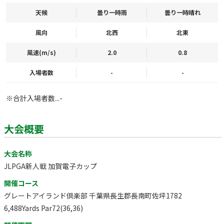
天候
曇り一時雨
曇り一時晴れ
風向
北西
北東
風速(m/s)
2.0
0.8
入場者数
-
-
※合計入場者数...-
大会概要
大会名称
JLPGA新人戦 加賀電子カップ
開催コース
グレートアイランド倶楽部 千葉県長生郡長南町佐坪1782
6,488Yards Par72(36,36)