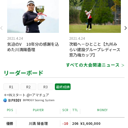
2021.4.24
2021.4.24
気迫のV 10年分の感謝を込
次戦へ－ひとこと【九州み
めた川満陽香理
らい建設グループレディース
窓乃梅カップ】
すべての大会関連ニュース
＞
リーダーボード
R1
R2
R3
最終成績
＊=INスタート @=アマチュア
BIPROGY Scoring System
POS
PLAYER
SCR
TTL
MONEY
優勝
川満 陽香理
-10
206
¥3,600,000