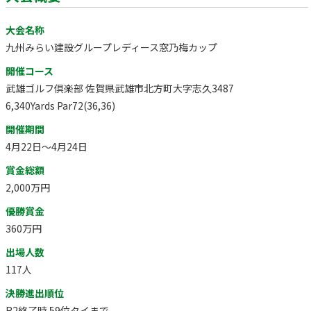
大会名称
九州みらい建設グループレディース窓乃梅カップ
開催コース
武雄ゴルフ倶楽部 佐賀県武雄市北方町大字志久3487
6,340Yards Par72(36,36)
開催期間
4月22日～4月24日
賞金総額
2,000万円
優勝賞金
360万円
出場人数
117人
決勝進出順位
R2終了時 59位タイまで