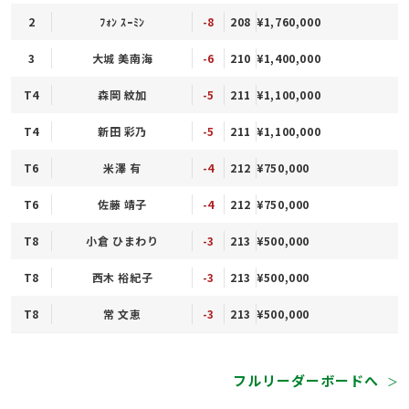
2
ﾌｫﾝ ｽｰﾐﾝ
-8
208
¥1,760,000
3
大城 美南海
-6
210
¥1,400,000
T4
森岡 紋加
-5
211
¥1,100,000
T4
新田 彩乃
-5
211
¥1,100,000
T6
米澤 有
-4
212
¥750,000
T6
佐藤 靖子
-4
212
¥750,000
T8
小倉 ひまわり
-3
213
¥500,000
T8
西木 裕紀子
-3
213
¥500,000
T8
常 文恵
-3
213
¥500,000
フルリーダーボードへ
＞