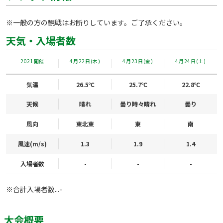
※一般の方の観戦はお断りしています。ご了承ください。
天気・入場者数
2021開催
4月22日(木)
4月23日(金)
4月24日(土)
気温
26.5℃
25.7℃
22.8℃
天候
晴れ
曇り時々晴れ
曇り
風向
東北東
東
南
風速(m/s)
1.3
1.9
1.4
入場者数
-
-
-
※合計入場者数...-
大会概要