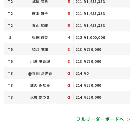
T2
武尾 咲希
-5
211
¥1,453,333
T2
藤本 麻子
-5
211
¥1,453,333
T2
青山 加織
-5
211
¥1,453,333
5
松田 鈴英
-4
212
¥1,000,000
T6
須江 唯加
-3
213
¥750,000
T6
川満 陽香理
-3
213
¥750,000
T8
@寺岡 沙弥香
-2
214
¥0
T8
髙久 みなみ
-2
214
¥550,000
T8
大城 さつき
-2
214
¥550,000
フルリーダーボードへ
＞