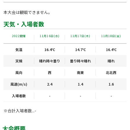
本大会は観戦できません。
天気・入場者数
2022開催
11月16日(水)
11月17日(木)
11月18日(金)
気温
16.4℃
14.7℃
16.4℃
天候
晴れ時々曇り
曇り時々晴れ
晴れ
風向
西
南東
北北西
風速(m/s)
2.4
1.4
1.6
入場者数
-
-
-
※合計入場者数...-
大会概要