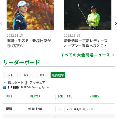
2022.11.18
2022.11.18
復調へ手応え 新垣比菜が
最新情報ー京都レディース
逃げ切りV
オープンー来季へひとこと
すべての大会関連ニュース
＞
リーダーボード
R1
R2
R3
最終成績
＊=INスタート @=アマチュア
BIPROGY Scoring System
POS
PLAYER
SCR
TTL
MONEY
優勝
新垣 比菜
-7
209
¥3,600,000