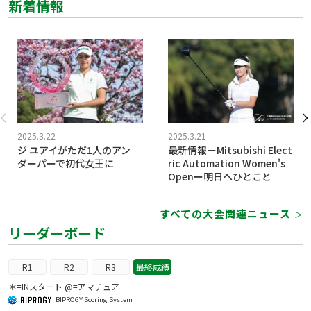
新着情報
2025.3.22
2025.3.21
ジ ユアイがただ1人のアン
最新情報ーMitsubishi Elect
ダーパーで初代女王に
ric Automation Women's
Openー明日へひとこと
すべての大会関連ニュース
＞
リーダーボード
R1
R2
R3
最終成績
＊=INスタート @=アマチュア
BIPROGY Scoring System