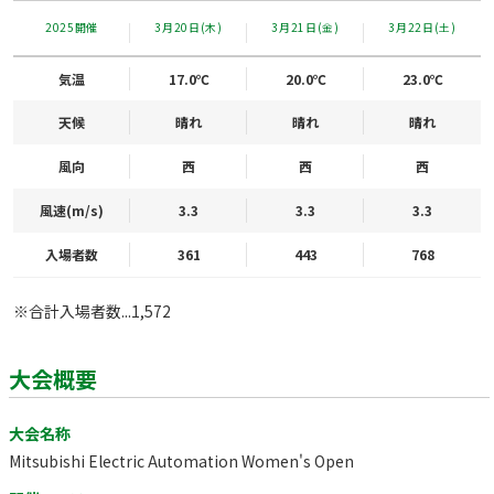
2025開催
3月20日(木)
3月21日(金)
3月22日(土)
気温
17.0℃
20.0℃
23.0℃
天候
晴れ
晴れ
晴れ
風向
西
西
西
風速(m/s)
3.3
3.3
3.3
入場者数
361
443
768
※合計入場者数...1,572
大会概要
大会名称
Mitsubishi Electric Automation Women's Open