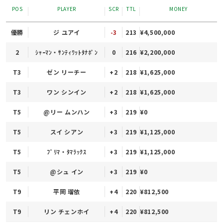
POS
PLAYER
SCR
TTL
MONEY
優勝
ジ ユアイ
-3
213
¥4,500,000
2
ｼｬｰﾏﾝ・ｻﾝﾃｨﾜｯﾄﾀﾅﾎﾟﾝ
0
216
¥2,200,000
T3
ゼン リーチー
+2
218
¥1,625,000
T3
ワン シンイン
+2
218
¥1,625,000
T5
@リー ムンハン
+3
219
¥0
T5
スイ シアン
+3
219
¥1,125,000
T5
ﾌﾟﾘﾏ・ﾀﾏﾗｯｸｽ
+3
219
¥1,125,000
T5
@シュ イン
+3
219
¥0
T9
平岡 瑠依
+4
220
¥812,500
T9
リン チェンホイ
+4
220
¥812,500