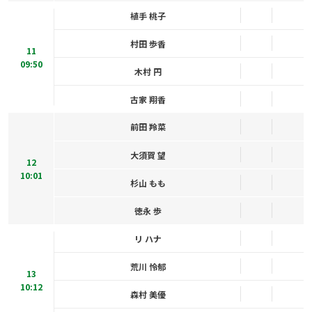
植手 桃子
村田 歩香
11
09:50
木村 円
古家 翔香
前田 羚菜
大須賀 望
12
10:01
杉山 もも
徳永 歩
リ ハナ
荒川 怜郁
13
10:12
森村 美優