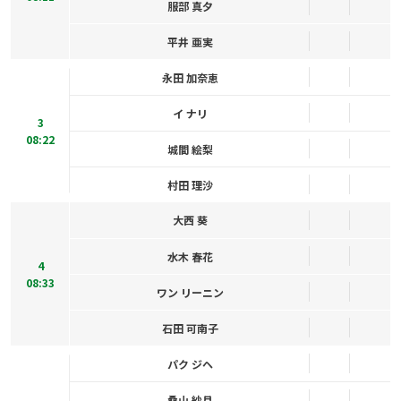
服部 真夕
平井 亜実
永田 加奈恵
イ ナリ
3
08:22
城間 絵梨
村田 理沙
大西 葵
水木 春花
4
08:33
ワン リーニン
石田 可南子
パク ジヘ
桑山 紗月