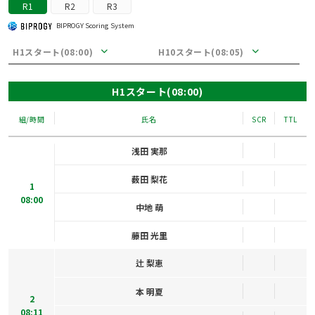
R1
R2
R3
BIPROGY Scoring System
H1スタート(08:00)
H10スタート(08:05)
H1スタート(08:00)
組/時間
氏名
SCR
TTL
浅田 実那
薮田 梨花
1
08:00
中地 萌
藤田 光里
辻 梨恵
本 明夏
2
08:11