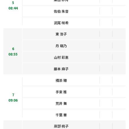
5
08:44
佐伯 朱音
武尾 咲希
東 浩子
丹 萌乃
6
08:55
山村 彩恵
藤本 麻子
橋添 穂
手束 雅
7
09:06
荒井 舞
千葉 華
岸部 桃子