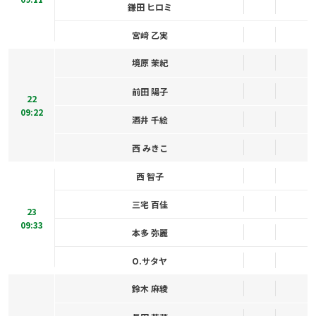
鎌田 ヒロミ
宮﨑 乙実
境原 茉紀
前田 陽子
22
09:22
酒井 千絵
西 みきこ
西 智子
三宅 百佳
23
09:33
本多 弥麗
O.サタヤ
鈴木 麻綾