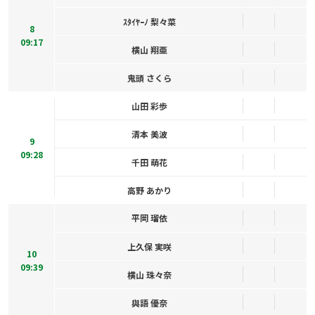
ｽﾀｲﾔｰﾉ 梨々菜
8
09:17
横山 翔亜
鬼頭 さくら
山田 彩歩
清本 美波
9
09:28
千田 萌花
高野 あかり
平岡 瑠依
上久保 実咲
10
09:39
横山 珠々奈
與語 優奈