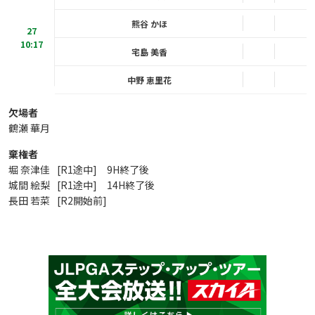
熊谷 かほ
27
10:17
宅島 美香
中野 恵里花
欠場者
鶴瀬 華月
棄権者
堀 奈津佳
[R1途中] 9H終了後
城間 絵梨
[R1途中] 14H終了後
長田 若菜
[R2開始前]