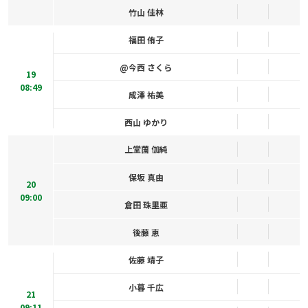
竹山 佳林
福田 侑子
@今西 さくら
19
08:49
成澤 祐美
西山 ゆかり
上堂薗 伽純
保坂 真由
20
09:00
倉田 珠里亜
後藤 恵
佐藤 靖子
小暮 千広
21
09:11