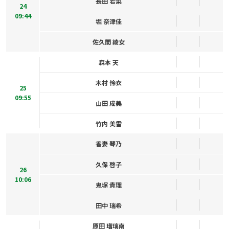
長田 若菜
24
09:44
堀 奈津佳
佐久間 綾女
森本 天
木村 怜衣
25
09:55
山田 成美
竹内 美雪
香妻 琴乃
久保 啓子
26
10:06
鬼塚 貴理
田中 瑞希
原田 瑠璃南