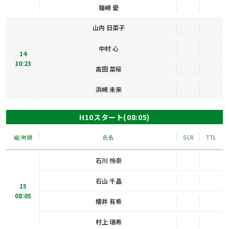
篠崎 愛
山内 日菜子
中村 心
14
10:23
高田 菜桜
浜崎 未来
H10スタート(08:05)
組/時間
氏名
SCR
TTL
石川 怜奈
石山 千晶
15
08:05
櫻井 有希
村上 瑞希