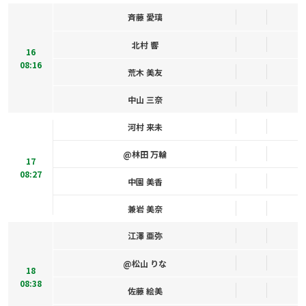
斉藤 愛璃
北村 響
16
08:16
荒木 美友
中山 三奈
河村 来未
@林田 万輪
17
08:27
中園 美香
兼岩 美奈
江澤 亜弥
@松山 りな
18
08:38
佐藤 絵美