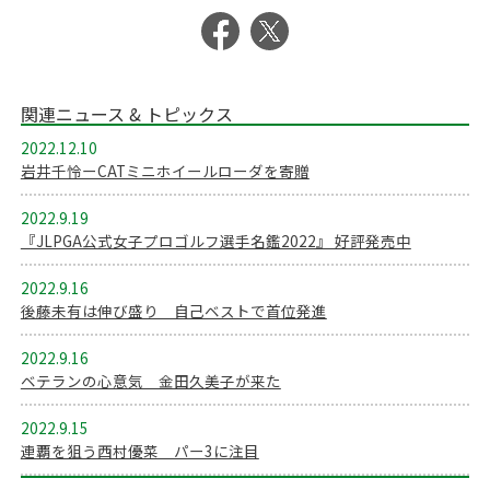
関連ニュース & トピックス
2022.12.10
岩井千怜ーCATミニホイールローダを寄贈
2022.9.19
『JLPGA公式女子プロゴルフ選手名鑑2022』 好評発売中
2022.9.16
後藤未有は伸び盛り 自己ベストで首位発進
2022.9.16
ベテランの心意気 金田久美子が来た
2022.9.15
連覇を狙う西村優菜 パー3に注目