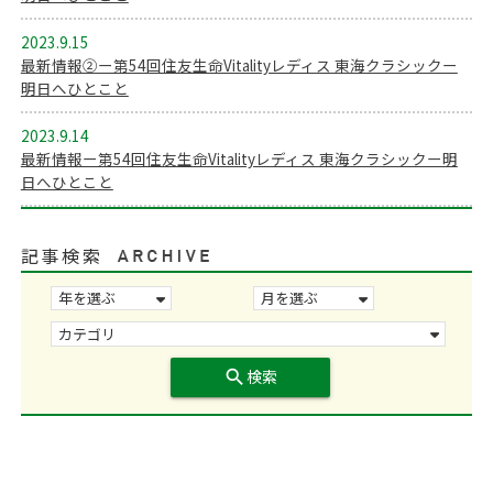
2023.9.15
最新情報②ー第54回住友生命Vitalityレディス 東海クラシックー
明日へひとこと
2023.9.14
最新情報ー第54回住友生命Vitalityレディス 東海クラシックー明
日へひとこと
記事検索
search
検索