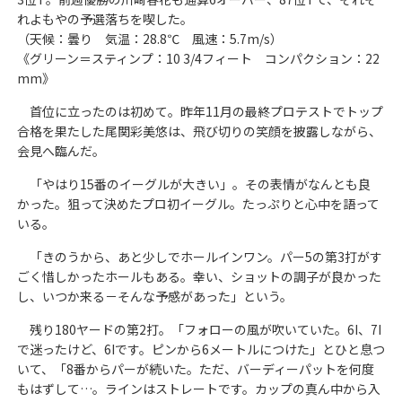
れよもやの予選落ちを喫した。
（天候：曇り 気温：28.8℃ 風速：5.7m/s）
《グリーン＝スティンプ：10 3/4フィート コンパクション：22
mm》
首位に立ったのは初めて。昨年11月の最終プロテストでトップ
合格を果たした尾関彩美悠は、飛び切りの笑顔を披露しながら、
会見へ臨んだ。
「やはり15番のイーグルが大きい」。その表情がなんとも良
かった。狙って決めたプロ初イーグル。たっぷりと心中を語って
いる。
「きのうから、あと少しでホールインワン。パー5の第3打がす
ごく惜しかったホールもある。幸い、ショットの調子が良かった
し、いつか来る－そんな予感があった」という。
残り180ヤードの第2打。「フォローの風が吹いていた。6I、7I
で迷ったけど、6Iです。ピンから6メートルにつけた」とひと息つ
いて、「8番からパーが続いた。ただ、バーディーパットを何度
もはずして…。ラインはストレートです。カップの真ん中から入