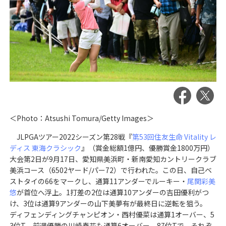
＜Photo：Atsushi Tomura/Getty Images＞
JLPGAツアー2022シーズン第28戦『
第53回住友生命 Vitality レ
ディス 東海クラシック
』（賞金総額1億円、優勝賞金1800万円）
大会第2日が9月17日、愛知県美浜町・新南愛知カントリークラブ
美浜コース（6502ヤード/パー72）で行われた。この日、自己ベ
ストタイの66をマークし、通算11アンダーでルーキー・
尾関彩美
悠
が首位へ浮上。1打差の2位は通算10アンダーの吉田優利がつ
け、3位は通算9アンダーの山下美夢有が最終日に逆転を狙う。
ディフェンディングチャンピオン・西村優菜は通算1オーバー、5
3位T。前週優勝の川崎春花も通算6オーバー、87位Tで、それぞ