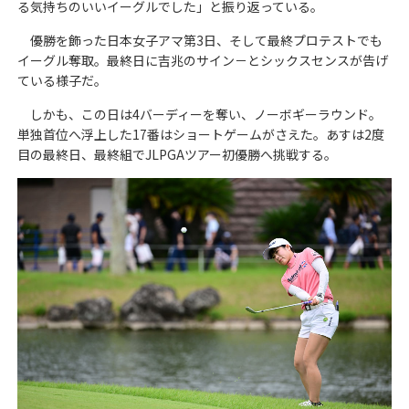
る気持ちのいいイーグルでした」と振り返っている。
優勝を飾った日本女子アマ第3日、そして最終プロテストでも
イーグル奪取。最終日に吉兆のサイン－とシックスセンスが告げ
ている様子だ。
しかも、この日は4バーディーを奪い、ノーボギーラウンド。
単独首位へ浮上した17番はショートゲームがさえた。あすは2度
目の最終日、最終組でJLPGAツアー初優勝へ挑戦する。