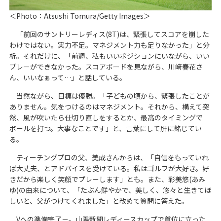
＜Photo：Atsushi Tomura/Getty Images＞
「前回のサントリーレディス(8T)は、緊張してスコアを崩した
わけではない。実力不足。マネジメント力も足りなかった」と分
析。それだけに、「前週、私もいいポジションにいながら、いい
プレーができなかった。スコアボードを見ながら、川﨑春花さ
ん、いいなぁって…」と話している。
当然ながら、目標は優勝。「子どもの頃から、緊張したことが
ありません。気をつけるのはマネジメント。それから、構えて突
然、風が吹いたら仕切り直しをするとか、最高のタイミングで
ボールを打つ。大事なことです」と、言葉にして肝に銘じてい
る。
ティーチングプロの父、美成さんからは、「自信をもっていれ
ば大丈夫、とアドバイスを受けている。私はゴルフが大好き。好
きだから楽しく笑顔でプレーします」とも。また、彩美悠(あみ
ゆ)の由来について、「たぶん鮮やかで、美しく、悠々と生きてほ
しいと、父がつけてくれました」と改めて質問に答えた。
Vへの準備完了－。山陽新聞レディースカップで首位に立った