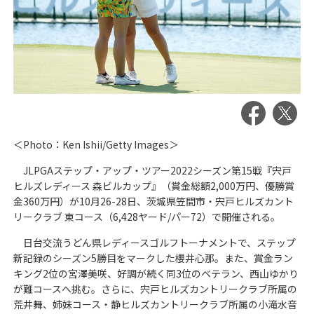
＜Photo：Ken Ishii/Getty Images＞
JLPGAステップ・アップ・ツアー2022シーズン第15戦『宍戸
ヒルズレディース 森ビルカップ』（賞金総額2,000万円、優勝賞
金360万円）が10月26-28日、茨城県笠間市・宍戸ヒルズカント
リークラブ 東コース（6,428ヤード/パー72）で開催される。
日台交流うどん県レディースゴルフトーナメントで、ステップ
新記録のシーズン5勝目をマークした櫻井心那。また、賞金ラン
キング2位の宮澤美咲、好調が続く同3位のベテラン、西山ゆかり
が難コースへ挑む。さらに、宍戸ヒルズカントリークラブ所属の
荒井舞、姉妹コース・静ヒルズカントリークラブ所属の小滝水音