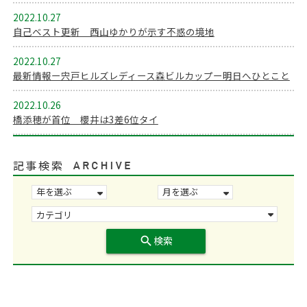
2022.10.27
自己ベスト更新 西山ゆかりが示す不惑の境地
2022.10.27
最新情報ー宍戸ヒルズレディース森ビルカップー明日へひとこと
2022.10.26
橋添穂が首位 櫻井は3差6位タイ
記事検索
search
検索